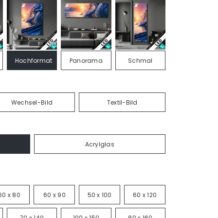
Hochformat
Panorama
Schmal
Wechsel-Bild
Textil-Bild
Acrylglas
60 x 80
60 x 90
50 x 100
60 x 120
70 x 140
100 x 150
80 x 160