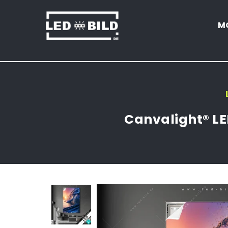
M
LED-
BILD.DE
Canvalight® LE