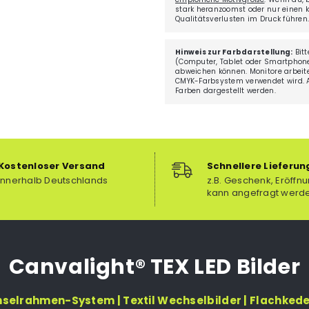
stark heranzoomst oder nur einen kl
Qualitätsverlusten im Druck führen
Hinweis zur Farbdarstellung:
Bitt
(Computer, Tablet oder Smartphone
abweichen können. Monitore arbei
CMYK-Farbsystem verwendet wird. Au
Farben dargestellt werden.
Kostenloser Versand
Schnellere Lieferun
innerhalb Deutschlands
z.B. Geschenk, Eröffnu
kann angefragt werd
Canvalight® TEX LED Bilder
hselrahmen-System | Textil Wechselbilder | Flachked