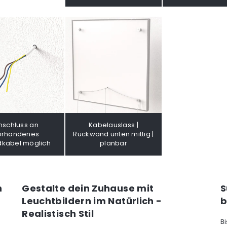
nschluss an
Kabelauslass |
orhandenes
Rückwand unten mittig |
kabel möglich
planbar
n
Gestalte dein Zuhause mit
S
Leuchtbildern im Natürlich -
b
Realistisch Stil
B