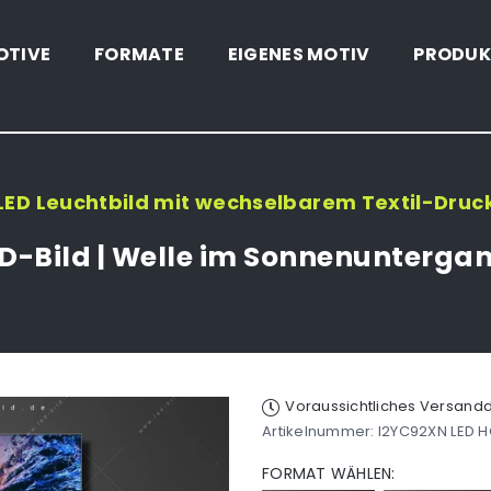
OTIVE
FORMATE
EIGENES MOTIV
PRODUK
LED Leuchtbild mit wechselbarem Textil-Druc
D-Bild | Welle im Sonnenunterga
Voraussichtliches Versan
Artikelnummer:
I2YC92XN LED 
FORMAT WÄHLEN: