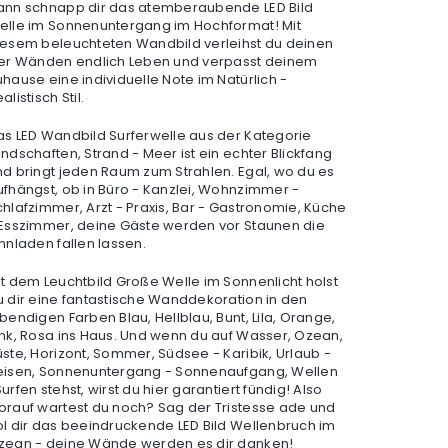
ann schnapp dir das atemberaubende LED Bild
elle im Sonnenuntergang im Hochformat! Mit
iesem beleuchteten Wandbild verleihst du deinen
ier Wänden endlich Leben und verpasst deinem
uhause eine individuelle Note im Natürlich -
alistisch Stil.
as LED Wandbild Surferwelle aus der Kategorie
ndschaften, Strand - Meer ist ein echter Blickfang
nd bringt jeden Raum zum Strahlen. Egal, wo du es
ufhängst, ob in Büro - Kanzlei, Wohnzimmer -
chlafzimmer, Arzt - Praxis, Bar - Gastronomie, Küche
 Esszimmer, deine Gäste werden vor Staunen die
nnladen fallen lassen.
it dem Leuchtbild Große Welle im Sonnenlicht holst
u dir eine fantastische Wanddekoration in den
bendigen Farben Blau, Hellblau, Bunt, Lila, Orange,
ink, Rosa ins Haus. Und wenn du auf Wasser, Ozean,
üste, Horizont, Sommer, Südsee - Karibik, Urlaub -
eisen, Sonnenuntergang - Sonnenaufgang, Wellen
urfen stehst, wirst du hier garantiert fündig! Also
orauf wartest du noch? Sag der Tristesse ade und
ol dir das beeindruckende LED Bild Wellenbruch im
zean - deine Wände werden es dir danken!