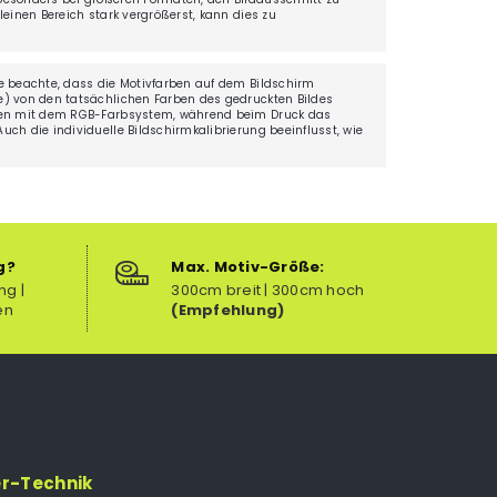
einen Bereich stark vergrößerst, kann dies zu
.
e beachte, dass die Motivfarben auf dem Bildschirm
) von den tatsächlichen Farben des gedruckten Bildes
ten mit dem RGB-Farbsystem, während beim Druck das
ch die individuelle Bildschirmkalibrierung beeinflusst, wie
g?
Max. Motiv-Größe:
ng |
300cm breit | 300cm hoch
en
(Empfehlung)
er-Technik