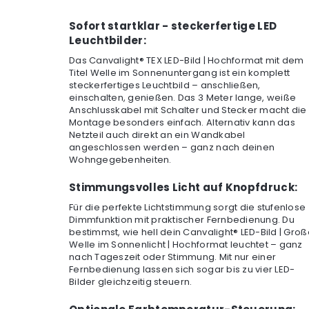
Sofort startklar - steckerfertige LED
Leuchtbilder:
Das Canvalight® TEX LED-Bild | Hochformat mit dem
Titel Welle im Sonnenuntergang ist ein komplett
steckerfertiges Leuchtbild – anschließen,
einschalten, genießen. Das 3 Meter lange, weiße
Anschlusskabel mit Schalter und Stecker macht die
Montage besonders einfach. Alternativ kann das
Netzteil auch direkt an ein Wandkabel
angeschlossen werden – ganz nach deinen
Wohngegebenheiten.
Stimmungsvolles Licht auf Knopfdruck:
Für die perfekte Lichtstimmung sorgt die stufenlose
Dimmfunktion mit praktischer Fernbedienung. Du
bestimmst, wie hell dein Canvalight® LED-Bild | Gro
Welle im Sonnenlicht | Hochformat leuchtet – ganz
nach Tageszeit oder Stimmung. Mit nur einer
Fernbedienung lassen sich sogar bis zu vier LED-
Bilder gleichzeitig steuern.