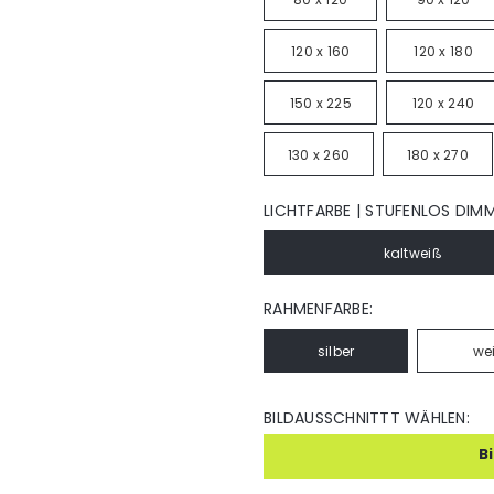
120 x 160
120 x 180
150 x 225
120 x 240
130 x 260
180 x 270
LICHTFARBE | STUFENLOS DIM
kaltweiß
RAHMENFARBE:
silber
we
BILDAUSSCHNITTT WÄHLEN:
B