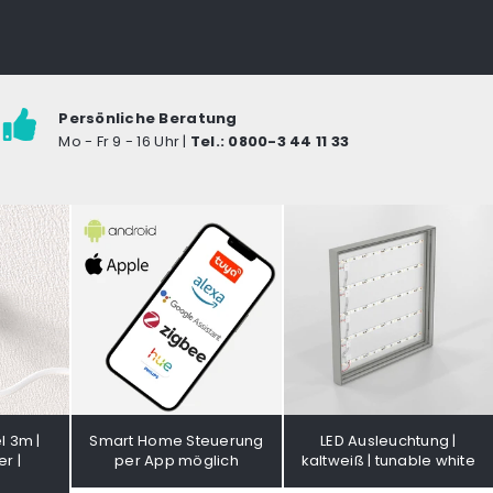
Persönliche Beratung
Mo - Fr 9 - 16 Uhr |
Tel.: 0800-3 44 11 33
l 3m |
Smart Home Steuerung
LED Ausleuchtung |
r |
per App möglich
kaltweiß | tunable white