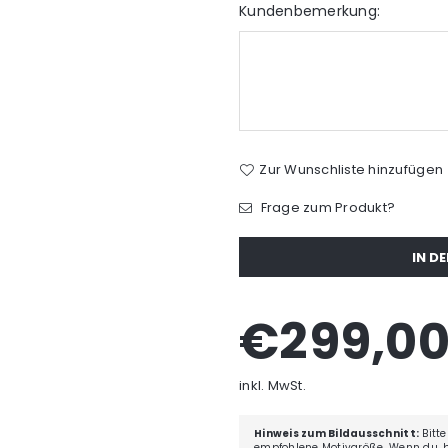
Kundenbemerkung:
Zur Wunschliste hinzufügen
Frage zum Produkt?
Menge
IN D
€299,0
Normaler
Preis
inkl. MwSt.
Hinweis zum Bildausschnitt:
Bitte
empfohlene Motivgröße
. Wenn du, 