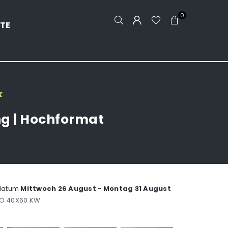
0
TE
k
ng | Hochformat
ddatum
Mittwoch 26 August
-
Montag 31 August
HO 40X60 KW