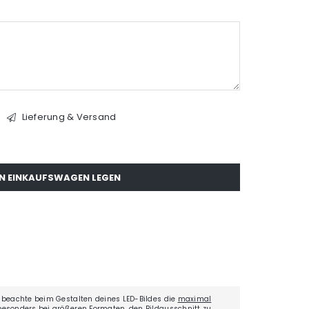
Lieferung & Versand
EN EINKAUFSWAGEN LEGEN
0
 beachte beim Gestalten deines LED-Bildes die
maximal
besonders bei größeren Formaten, den Bildausschnitt zu