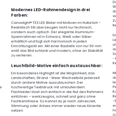
D
W
Modernes LED-Rahmendesign in drei
d
Farben:
v
Z
Canvalight® TEX LED Bilder mit Motiven im Natürlich -
Re
Realistisch Stil überzeugen nicht nur technisch,
sondern auch optisch. Der elegante Aluminium-
D
Spannrahmen ist in Schwarz, Weiß oder Silber
La
erhältlich und fügt sich harmonisch in jeden
u
Einrichtungsstil ein. Mit einer Bautiefe von nur 50 mm
a
wirkt das Bild schlank und modern, ohne an Stabilität
S
zu verlieren.
-
Ki
Leuchtbild-Motive einfach austauschbar:
M
Ein besonderes Highlight ist die Möglichkeit, das
d
Landschaften, Strand - Meer Wechselbild jederzeit
le
durch andere Motive auszutauschen. Der
P
ße
hochwertige Textildruck mit umlaufendem
K
Flachkeder lässt sich einfach in die Nut des Rahmens
R
einführen – werkzeuglos, schnell und ganz ohne
-S
Fachkenntnisse. So kannst du je nach Jahreszeit,
w
Stimmung oder Anlass immer wieder neue Akzente
h
setzen.
O