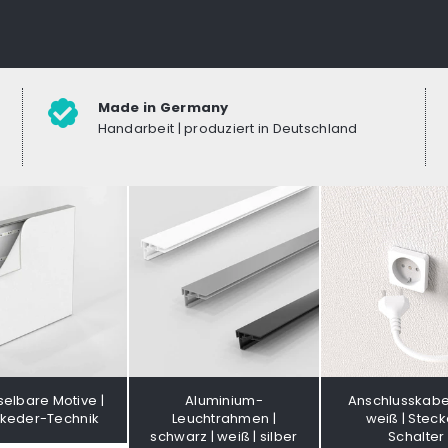
Made in Germany
Handarbeit | produziert in Deutschland
elbare Motive |
Aluminium-
Anschlusskabe
hkeder-Technik
Leuchtrahmen |
weiß | Stecke
schwarz | weiß | silber
Schalter