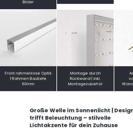
Bilder
Front rahmenlose Optik
Montage durch
A
| Rahmen Bautiefe
Rückwand | inkl.
v
50mm
Montagezubehör
Wand
Große Welle im Sonnenlicht | Desig
trifft Beleuchtung – stilvolle
Lichtakzente für dein Zuhause