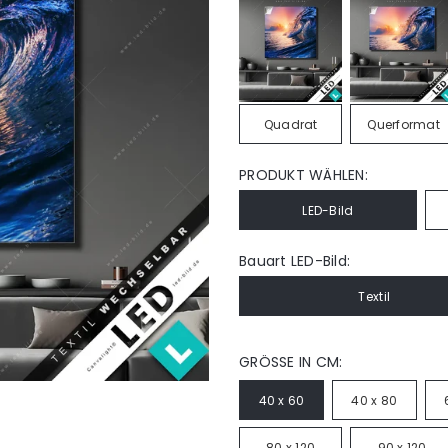
Quadrat
Querformat
PRODUKT WÄHLEN:
LED-Bild
Bauart LED-Bild:
Textil
GRÖSSE IN CM:
40 x 60
40 x 80
80 x 120
90 x 120