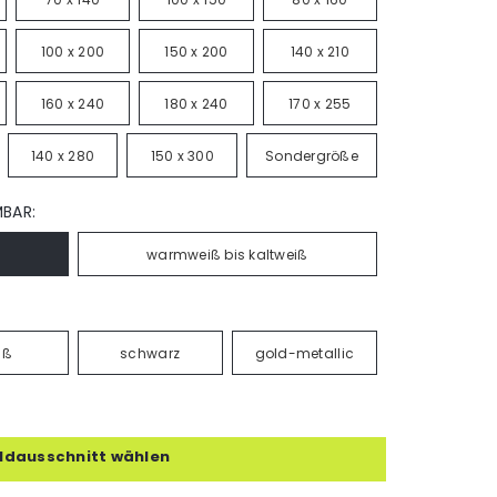
100 x 200
150 x 200
140 x 210
160 x 240
180 x 240
170 x 255
140 x 280
150 x 300
Sondergröße
MBAR:
warmweiß bis kaltweiß
iß
schwarz
gold-metallic
ildausschnitt wählen