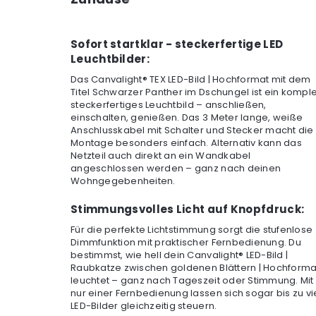
Sofort startklar - steckerfertige LED
Leuchtbilder:
Das Canvalight® TEX LED-Bild | Hochformat mit dem
Titel Schwarzer Panther im Dschungel ist ein komple
steckerfertiges Leuchtbild – anschließen,
einschalten, genießen. Das 3 Meter lange, weiße
Anschlusskabel mit Schalter und Stecker macht die
Montage besonders einfach. Alternativ kann das
Netzteil auch direkt an ein Wandkabel
angeschlossen werden – ganz nach deinen
Wohngegebenheiten.
Stimmungsvolles Licht auf Knopfdruck:
Für die perfekte Lichtstimmung sorgt die stufenlose
Dimmfunktion mit praktischer Fernbedienung. Du
bestimmst, wie hell dein Canvalight® LED-Bild |
Raubkatze zwischen goldenen Blättern | Hochforma
leuchtet – ganz nach Tageszeit oder Stimmung. Mit
nur einer Fernbedienung lassen sich sogar bis zu vi
LED-Bilder gleichzeitig steuern.