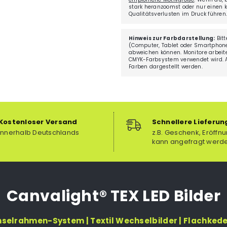
stark heranzoomst oder nur einen kl
Qualitätsverlusten im Druck führen
Hinweis zur Farbdarstellung:
Bitt
(Computer, Tablet oder Smartphone
abweichen können. Monitore arbei
CMYK-Farbsystem verwendet wird. Au
Farben dargestellt werden.
Kostenloser Versand
Schnellere Lieferun
innerhalb Deutschlands
z.B. Geschenk, Eröffnu
kann angefragt werd
Canvalight® TEX LED Bilder
hselrahmen-System | Textil Wechselbilder | Flachked