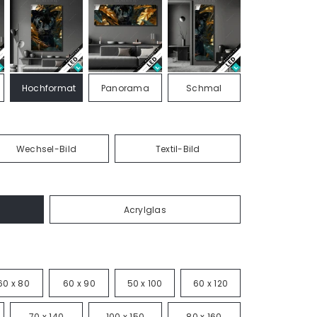
Hochformat
Panorama
Schmal
Wechsel-Bild
Textil-Bild
Acrylglas
60 x 80
60 x 90
50 x 100
60 x 120
70 x 140
100 x 150
80 x 160