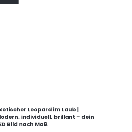
xotischer Leopard im Laub |
odern, individuell, brillant – dein
ED Bild nach Maß