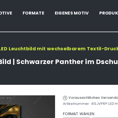
OTIVE
FORMATE
EIGENES MOTIV
PRODUK
LED Leuchtbild mit wechselbarem Textil-Druc
ild | Schwarzer Panther im Dsch
Voraussichtliches Versan
Artikelnummer:
41SJVPRP LED 
FORMAT WÄHLEN: