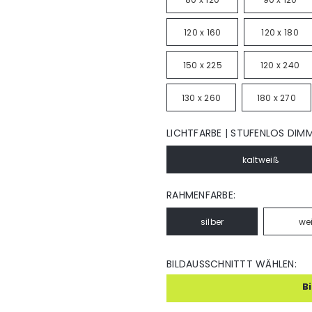
120 x 160
120 x 180
150 x 225
120 x 240
130 x 260
180 x 270
LICHTFARBE | STUFENLOS DIM
kaltweiß
RAHMENFARBE:
silber
we
BILDAUSSCHNITTT WÄHLEN:
B