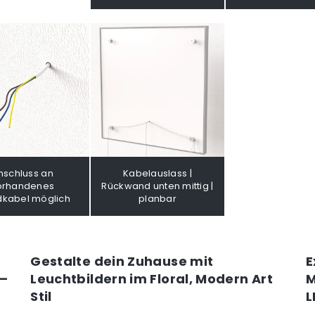
nschluss an
Kabelauslass |
orhandenes
Rückwand unten mittig |
kabel möglich
planbar
Gestalte dein Zuhause mit
E
 –
Leuchtbildern im Floral, Modern Art
M
Stil
L