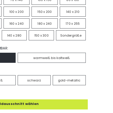
100 x 200
150 x 200
140 x 210
160 x 240
180 x 240
170 x 255
140 x 280
150 x 300
Sondergröße
MBAR:
warmweiß bis kaltweiß
iß
schwarz
gold-metallic
ildausschnitt wählen