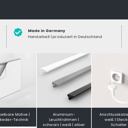
Made in Germany
Handarbeit | produziert in Deutschland
elbare Motive |
Aluminium-
Anschlusskabe
hkeder-Technik
Leuchtrahmen |
weiß | Stecke
schwarz | weiß | silber
Schalter