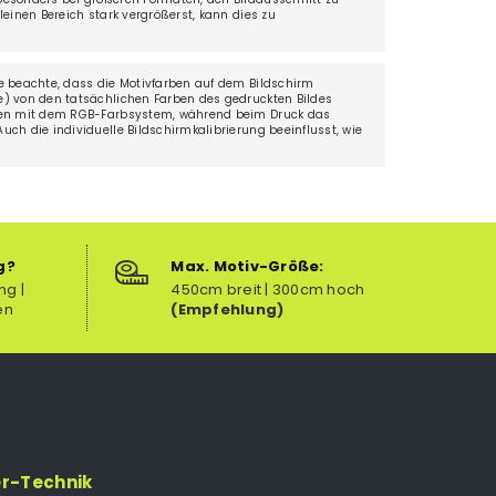
einen Bereich stark vergrößerst, kann dies zu
.
e beachte, dass die Motivfarben auf dem Bildschirm
) von den tatsächlichen Farben des gedruckten Bildes
ten mit dem RGB-Farbsystem, während beim Druck das
ch die individuelle Bildschirmkalibrierung beeinflusst, wie
g?
Max. Motiv-Größe:
ng |
450cm breit | 300cm hoch
en
(Empfehlung)
er-Technik