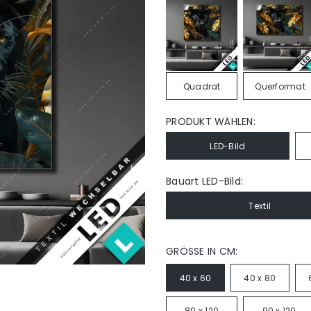
Quadrat
Querformat
PRODUKT WÄHLEN:
LED-Bild
Bauart LED-Bild:
Textil
GRÖSSE IN CM:
40 x 60
40 x 80
80 x 120
90 x 120