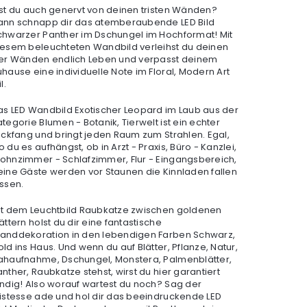
ist du auch genervt von deinen tristen Wänden?
ann schnapp dir das atemberaubende LED Bild
chwarzer Panther im Dschungel im Hochformat! Mit
iesem beleuchteten Wandbild verleihst du deinen
ier Wänden endlich Leben und verpasst deinem
uhause eine individuelle Note im Floral, Modern Art
il.
as LED Wandbild Exotischer Leopard im Laub aus der
tegorie Blumen - Botanik, Tierwelt ist ein echter
lickfang und bringt jeden Raum zum Strahlen. Egal,
 du es aufhängst, ob in Arzt - Praxis, Büro - Kanzlei,
ohnzimmer - Schlafzimmer, Flur - Eingangsbereich,
eine Gäste werden vor Staunen die Kinnladen fallen
assen.
it dem Leuchtbild Raubkatze zwischen goldenen
ättern holst du dir eine fantastische
anddekoration in den lebendigen Farben Schwarz,
ld ins Haus. Und wenn du auf Blätter, Pflanze, Natur,
ahaufnahme, Dschungel, Monstera, Palmenblätter,
nther, Raubkatze stehst, wirst du hier garantiert
ündig! Also worauf wartest du noch? Sag der
ristesse ade und hol dir das beeindruckende LED