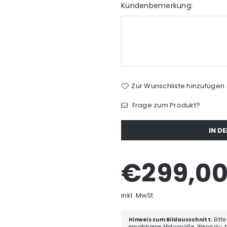
Kundenbemerkung:
Zur Wunschliste hinzufügen
Frage zum Produkt?
Menge
IN D
€299,0
Normaler
Preis
inkl. MwSt.
Hinweis zum Bildausschnitt:
Bitte
empfohlene Motivgröße
. Wenn du, 