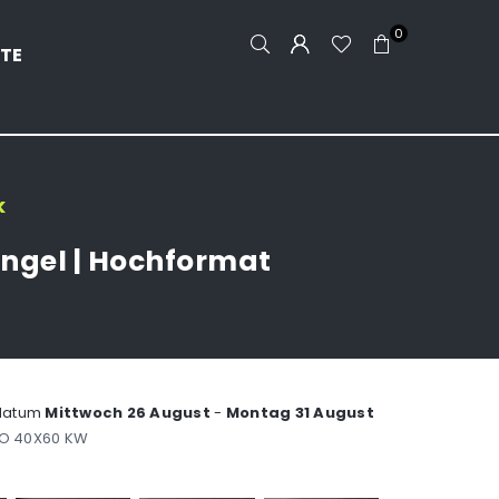
0
TE
k
ungel | Hochformat
ddatum
Mittwoch 26 August
-
Montag 31 August
HO 40X60 KW