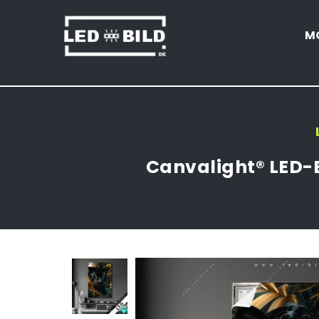
M
LED-
BILD.DE
Canvalight® LED-B