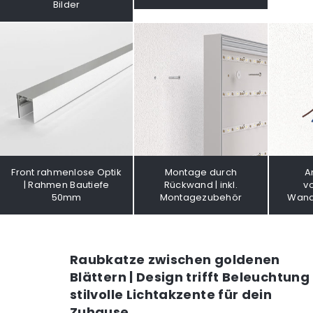
Bilder
Front rahmenlose Optik
Montage durch
A
| Rahmen Bautiefe
Rückwand | inkl.
v
50mm
Montagezubehör
Wand
Raubkatze zwischen goldenen
Blättern | Design trifft Beleuchtung
stilvolle Lichtakzente für dein
Zuhause