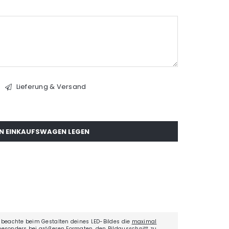
Lieferung & Versand
EN EINKAUFSWAGEN LEGEN
0
 beachte beim Gestalten deines LED-Bildes die
maximal
besonders bei größeren Formaten, den Bildausschnitt zu