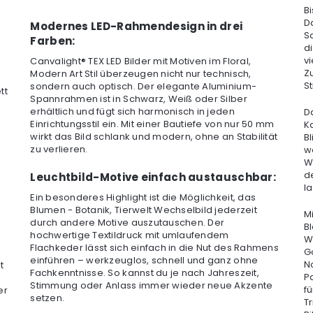
B
D
Modernes LED-Rahmendesign in drei
S
Farben:
d
v
Canvalight® TEX LED Bilder mit Motiven im Floral,
Z
Modern Art Stil überzeugen nicht nur technisch,
St
sondern auch optisch. Der elegante Aluminium-
tt
Spannrahmen ist in Schwarz, Weiß oder Silber
erhältlich und fügt sich harmonisch in jeden
D
Einrichtungsstil ein. Mit einer Bautiefe von nur 50 mm
Ka
wirkt das Bild schlank und modern, ohne an Stabilität
B
zu verlieren.
wo
W
d
Leuchtbild-Motive einfach austauschbar:
l
Ein besonderes Highlight ist die Möglichkeit, das
Blumen - Botanik, Tierwelt Wechselbild jederzeit
M
durch andere Motive auszutauschen. Der
Bl
hochwertige Textildruck mit umlaufendem
W
Flachkeder lässt sich einfach in die Nut des Rahmens
Go
einführen – werkzeuglos, schnell und ganz ohne
N
t
Fachkenntnisse. So kannst du je nach Jahreszeit,
Pa
Stimmung oder Anlass immer wieder neue Akzente
f
er
setzen.
T