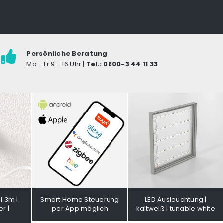
Persönliche Beratung
Mo - Fr 9 - 16 Uhr |
Tel.: 0800-3 44 11 33
l 3m |
Smart Home Steuerung
LED Ausleuchtung |
r |
per App möglich
kaltweiß | tunable white