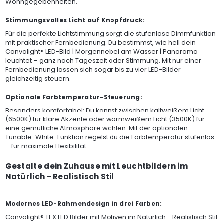
Wohngegebenheiten.
Stimmungsvolles Licht auf Knopfdruck:
Für die perfekte Lichtstimmung sorgt die stufenlose Dimmfunktion
mit praktischer Fernbedienung. Du bestimmst, wie hell dein
Canvalight® LED-Bild | Morgennebel am Wasser | Panorama
leuchtet – ganz nach Tageszeit oder Stimmung. Mit nur einer
Fernbedienung lassen sich sogar bis zu vier LED-Bilder
gleichzeitig steuern.
Optionale Farbtemperatur-Steuerung:
Besonders komfortabel: Du kannst zwischen kaltweißem Licht
(6500K) für klare Akzente oder warmweißem Licht (3500K) für
eine gemütliche Atmosphäre wählen. Mit der optionalen
Tunable-White-Funktion regelst du die Farbtemperatur stufenlos
– für maximale Flexibilität.
Gestalte dein Zuhause mit Leuchtbildern im
Natürlich - Realistisch Stil
Modernes LED-Rahmendesign in drei Farben:
Canvalight® TEX LED Bilder mit Motiven im Natürlich - Realistisch Stil