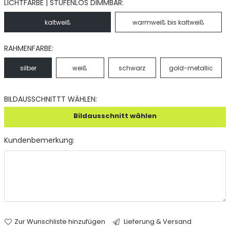
LICHTFARBE | STUFENLOS DIMMBAR:
kaltweiß
warmweiß bis kaltweiß
RAHMENFARBE:
silber
weiß
schwarz
gold-metallic
BILDAUSSCHNITTT WÄHLEN:
Bildausschnitt wählen
Kundenbemerkung:
Zur Wunschliste hinzufügen
Lieferung & Versand