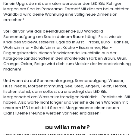
für ein Upgrade mit dem atemberaubenden LED Bild Ruhiger
Morgen am See im Panorama-Format! Mit diesem beleuchteten
Wandbild wird deine Wohnung eine völlig neue Dimension
erreichen!
Stell dir vor, wie das beeindruckende LED Wandbild
Sonnenaufgang am See in deinem Raum hängt. Es ist wie ein
Knall des Stilbewusstseins! Egal ob in Arzt - Praxis, Büro - Kanzlei,
Wohnzimmer - Schlafzimmer, Küche - Esszimmer, Flur -
Eingangsbereich, dieses faszinierende Leuchtbild aus der
Kategorie Landschaften in den strahlenden Farben Braun, Grün,
Orange, Ocker, Beige wird dich zum Meister der Inneneinrichtung
machen!
Und wenn du auf Sonnenuntergang, Sonnenaufgang, Wasser,
Fluss, Nebel, Morgenstimmung, See, Steg, Angeln, Teich, Herbst,
fischen stehst, dann solltest du unbedingt das LED Bild
Morgennebel am Wasser im trendigen Natürlich - Realistisch-Stil
haben. Also warte nicht länger und verleihe deinen Wänden mit
unserem LED Leuchtbild See mit Morgensonne einen neuen
Glanz! Deine Freunde werden vor Neid erblassen!
Du willst mehr?