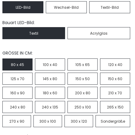
LED-Bild
Wechsel-Bild
Textil-Bild
Bauart LED-Bild:
Textil
Acrylglas
GRÖSSE IN CM:
80 x 45
100 x 40
105 x 65
120 x 40
125 x 70
145 x 80
150 x 50
150 x 60
160 x 90
180 x 60
200 x 80
210 x 70
240 x 80
240 x 135
250 x 100
265 x 150
270 x 90
300 x 100
300 x 120
Sondergröße