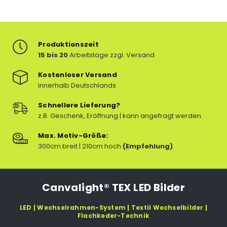
Produktionszeit
15 bis 20
Arbeitstage zzgl. Versand
Kostenloser Versand
innerhalb Deutschlands
Schnellere Lieferung?
z.B. Geschenk, Eröffnung | kann angefragt werden
Max. Motiv-Größe:
300cm breit | 210cm hoch
(Empfehlung)
Canvalight® TEX LED Bilder
LED | Wechselrahmen-System | Textil Wechselbilder |
Flachkeder-Technik