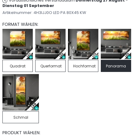
Voraussichtliches Versanddatum
Donnerstag 27 August
-
Dienstag 01 September
Artikelnummer:
4H3IJJ0O LED PA 80X45 KW
FORMAT WÄHLEN:
Quadrat
Querformat
Hochformat
Panorama
Schmal
PRODUKT WÄHLEN: