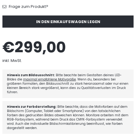
Frage zum Produkt?
Menge
IN DEN EINKAUFSWAGEN LEGEN
€299,00
Normaler
Preis
inkl. MwSt.
Hinweis zum Bildausschnitt:
Bitte beachte beim Gestalten deines LED-
Bildes die
maximal empfohlene Motivgröße
. Wenn du, besonders bei
größeren Formaten, den Bildausschnitt zu stark heranzoomst oder nur einen
kleinen Bereich stark vergrößerst, kann dies zu Qualitätsverlusten im Druck
führen.
Hinweis zur Farbdarstellung:
Bitte beachte, dass die Motivfarben auf dem
Bildschirm (Computer, Tablet oder Smartphone) von den tatsächlichen
Farben des gedruckten Bildes abweichen können. Monitore arbeiten mit dem
RGB-Farbsystem, während beim Druck das CMYK-Farbsystem verwendet
wird. Auch die individuelle Bildschirmkalibrierung beeinflusst, wie Farben
dargestellt werden.