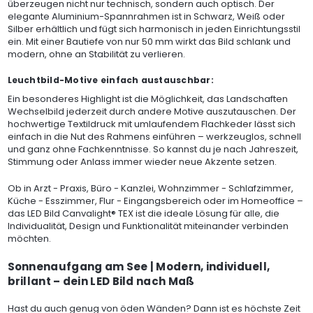
überzeugen nicht nur technisch, sondern auch optisch. Der
elegante Aluminium-Spannrahmen ist in Schwarz, Weiß oder
Silber erhältlich und fügt sich harmonisch in jeden Einrichtungsstil
ein. Mit einer Bautiefe von nur 50 mm wirkt das Bild schlank und
modern, ohne an Stabilität zu verlieren.
Leuchtbild-Motive einfach austauschbar:
Ein besonderes Highlight ist die Möglichkeit, das Landschaften
Wechselbild jederzeit durch andere Motive auszutauschen. Der
hochwertige Textildruck mit umlaufendem Flachkeder lässt sich
einfach in die Nut des Rahmens einführen – werkzeuglos, schnell
und ganz ohne Fachkenntnisse. So kannst du je nach Jahreszeit,
Stimmung oder Anlass immer wieder neue Akzente setzen.
Ob in Arzt - Praxis, Büro - Kanzlei, Wohnzimmer - Schlafzimmer,
Küche - Esszimmer, Flur - Eingangsbereich oder im Homeoffice –
das LED Bild Canvalight® TEX ist die ideale Lösung für alle, die
Individualität, Design und Funktionalität miteinander verbinden
möchten.
Sonnenaufgang am See | Modern, individuell,
brillant – dein LED Bild nach Maß
Hast du auch genug von öden Wänden? Dann ist es höchste Zeit