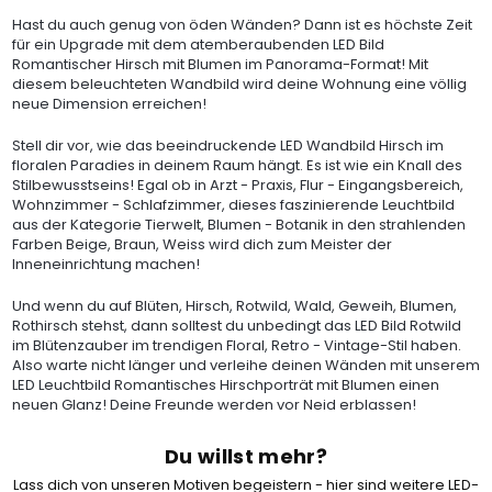
Hast du auch genug von öden Wänden? Dann ist es höchste Zeit
für ein Upgrade mit dem atemberaubenden LED Bild
Romantischer Hirsch mit Blumen im Panorama-Format! Mit
diesem beleuchteten Wandbild wird deine Wohnung eine völlig
neue Dimension erreichen!
Stell dir vor, wie das beeindruckende LED Wandbild Hirsch im
floralen Paradies in deinem Raum hängt. Es ist wie ein Knall des
Stilbewusstseins! Egal ob in Arzt - Praxis, Flur - Eingangsbereich,
Wohnzimmer - Schlafzimmer, dieses faszinierende Leuchtbild
aus der Kategorie Tierwelt, Blumen - Botanik in den strahlenden
Farben Beige, Braun, Weiss wird dich zum Meister der
Inneneinrichtung machen!
Und wenn du auf Blüten, Hirsch, Rotwild, Wald, Geweih, Blumen,
Rothirsch stehst, dann solltest du unbedingt das LED Bild Rotwild
im Blütenzauber im trendigen Floral, Retro - Vintage-Stil haben.
Also warte nicht länger und verleihe deinen Wänden mit unserem
LED Leuchtbild Romantisches Hirschporträt mit Blumen einen
neuen Glanz! Deine Freunde werden vor Neid erblassen!
Du willst mehr?
Lass dich von unseren Motiven begeistern - hier sind weitere LED-