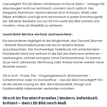
Canvalight® TEX LED Bilder mit Motiven im Floral, Retro - Vintage Stil
überzeugen nicht nur technisch, sondern auch optisch. Der
elegante Aluminium-Spannrahmen ist in Schwarz, Weiß oder
Silber erhältlich und fügt sich harmonisch in jeden Einrichtungsstil
ein. Mit einer Bautiefe von nur 50 mm wirkt das Bild schlank und
modern, ohne an Stabilität zu verlieren.
Leuchtbild-Motive einfach austauschbar:
Ein besonderes Highlight ist die Möglichkeit, das Tierwelt, Blumen
- Botanik Wechselbild jederzeit durch andere Motive
auszutauschen. Der hochwertige Textildruck mit umlaufendem
Flachkeder lässt sich einfach in die Nut des Rahmens einführen –
werkzeuglos, schnell und ganz ohne Fachkenntnisse. So kannst
du je nach Jahreszeit, Stimmung oder Anlass immer wieder neue
Akzente setzen.
Ob in Arzt - Praxis, Flur - Eingangsbereich, Wohnzimmer -
Schlafzimmer oder im Homeoffice – das LED Bild Canvalight® TEX
ist die ideale Lösung für alle, die Individualität, Design und
Funktionalität miteinander verbinden möchten.
Hirsch im floralen Paradies | Modern, individuell,
brillant – dein LED Bild nach Maß