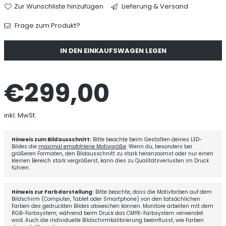
Zur Wunschliste hinzufügen
Lieferung & Versand
Frage zum Produkt?
Menge
IN DEN EINKAUFSWAGEN LEGEN
€299,00
Normaler
Preis
inkl. MwSt.
Hinweis zum Bildausschnitt:
Bitte beachte beim Gestalten deines LED-
Bildes die
maximal empfohlene Motivgröße
. Wenn du, besonders bei
größeren Formaten, den Bildausschnitt zu stark heranzoomst oder nur einen
kleinen Bereich stark vergrößerst, kann dies zu Qualitätsverlusten im Druck
führen.
Hinweis zur Farbdarstellung:
Bitte beachte, dass die Motivfarben auf dem
Bildschirm (Computer, Tablet oder Smartphone) von den tatsächlichen
Farben des gedruckten Bildes abweichen können. Monitore arbeiten mit dem
RGB-Farbsystem, während beim Druck das CMYK-Farbsystem verwendet
wird. Auch die individuelle Bildschirmkalibrierung beeinflusst, wie Farben