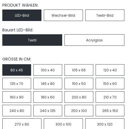
PRODUKT WÄHLEN:
LED-Bild
Wechsel-Bild
Textil-Bild
Bauart LED-Bild:
Textil
Acrylglas
GRÖSSE IN CM:
80 x 45
100 x 40
105 x 65
120 x 40
125 x 70
145 x 80
150 x 50
150 x 60
160 x 90
180 x 60
200 x 80
210 x 70
240 x 80
240 x 135
250 x 100
265 x 150
270 x 90
300 x 100
300 x 120