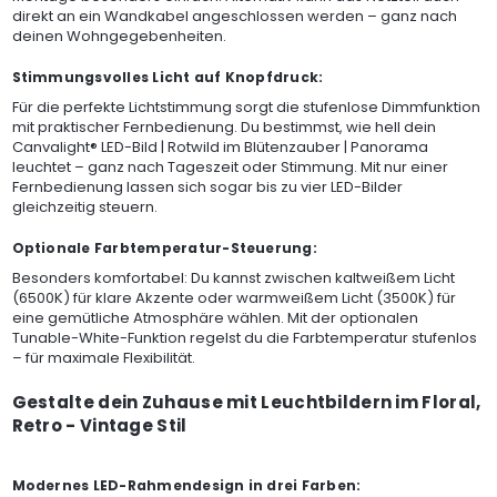
direkt an ein Wandkabel angeschlossen werden – ganz nach
deinen Wohngegebenheiten.
Stimmungsvolles Licht auf Knopfdruck:
Für die perfekte Lichtstimmung sorgt die stufenlose Dimmfunktion
mit praktischer Fernbedienung. Du bestimmst, wie hell dein
Canvalight® LED-Bild | Rotwild im Blütenzauber | Panorama
leuchtet – ganz nach Tageszeit oder Stimmung. Mit nur einer
Fernbedienung lassen sich sogar bis zu vier LED-Bilder
gleichzeitig steuern.
Optionale Farbtemperatur-Steuerung:
Besonders komfortabel: Du kannst zwischen kaltweißem Licht
(6500K) für klare Akzente oder warmweißem Licht (3500K) für
eine gemütliche Atmosphäre wählen. Mit der optionalen
Tunable-White-Funktion regelst du die Farbtemperatur stufenlos
– für maximale Flexibilität.
Gestalte dein Zuhause mit Leuchtbildern im Floral,
Retro - Vintage Stil
Modernes LED-Rahmendesign in drei Farben: