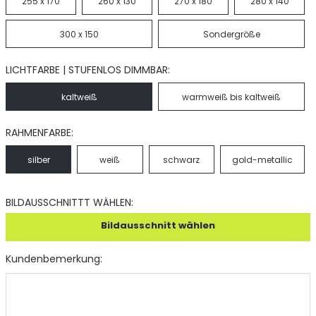
255 x 170
260 x 130
270 x 180
280 x 140
300 x 150
Sondergröße
LICHTFARBE | STUFENLOS DIMMBAR:
kaltweiß
warmweiß bis kaltweiß
RAHMENFARBE:
silber
weiß
schwarz
gold-metallic
BILDAUSSCHNITTT WÄHLEN:
Bildausschnitt wählen
Kundenbemerkung: