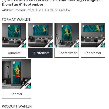
Voraussichtliches Versanddatum
Donnerstag 27 August
-
Dienstag 01 September
Artikelnummer:
ROZUTTZH LED QE 60X40 KW
FORMAT WÄHLEN:
Quadrat
Querformat
Hochformat
Panorama
Schmal
PRODUKT WÄHLEN: