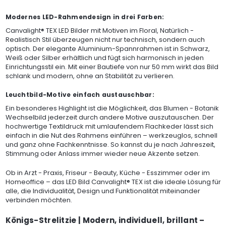
Modernes LED-Rahmendesign in drei Farben:
Canvalight® TEX LED Bilder mit Motiven im Floral, Natürlich -
Realistisch Stil überzeugen nicht nur technisch, sondern auch
optisch. Der elegante Aluminium-Spannrahmen ist in Schwarz,
Weiß oder Silber erhältlich und fügt sich harmonisch in jeden
Einrichtungsstil ein. Mit einer Bautiefe von nur 50 mm wirkt das Bild
schlank und modern, ohne an Stabilität zu verlieren.
Leuchtbild-Motive einfach austauschbar:
Ein besonderes Highlight ist die Möglichkeit, das Blumen - Botanik
Wechselbild jederzeit durch andere Motive auszutauschen. Der
hochwertige Textildruck mit umlaufendem Flachkeder lässt sich
einfach in die Nut des Rahmens einführen – werkzeuglos, schnell
und ganz ohne Fachkenntnisse. So kannst du je nach Jahreszeit,
Stimmung oder Anlass immer wieder neue Akzente setzen.
Ob in Arzt - Praxis, Friseur - Beauty, Küche - Esszimmer oder im
Homeoffice – das LED Bild Canvalight® TEX ist die ideale Lösung für
alle, die Individualität, Design und Funktionalität miteinander
verbinden möchten.
Königs-Strelitzie | Modern, individuell, brillant –