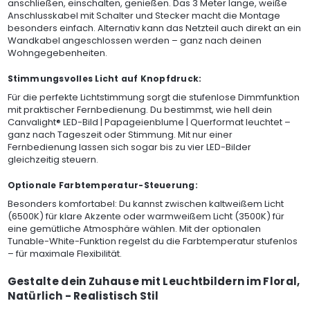
anschließen, einschalten, genießen. Das 3 Meter lange, weiße
Anschlusskabel mit Schalter und Stecker macht die Montage
besonders einfach. Alternativ kann das Netzteil auch direkt an ein
Wandkabel angeschlossen werden – ganz nach deinen
Wohngegebenheiten.
Stimmungsvolles Licht auf Knopfdruck:
Für die perfekte Lichtstimmung sorgt die stufenlose Dimmfunktion
mit praktischer Fernbedienung. Du bestimmst, wie hell dein
Canvalight® LED-Bild | Papageienblume | Querformat leuchtet –
ganz nach Tageszeit oder Stimmung. Mit nur einer
Fernbedienung lassen sich sogar bis zu vier LED-Bilder
gleichzeitig steuern.
Optionale Farbtemperatur-Steuerung:
Besonders komfortabel: Du kannst zwischen kaltweißem Licht
(6500K) für klare Akzente oder warmweißem Licht (3500K) für
eine gemütliche Atmosphäre wählen. Mit der optionalen
Tunable-White-Funktion regelst du die Farbtemperatur stufenlos
– für maximale Flexibilität.
Gestalte dein Zuhause mit Leuchtbildern im Floral,
Natürlich - Realistisch Stil