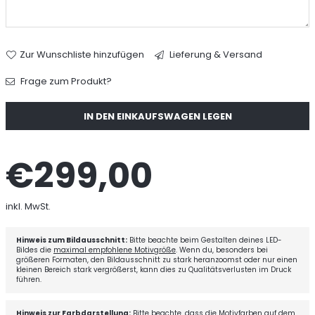
Zur Wunschliste hinzufügen
Lieferung & Versand
Frage zum Produkt?
Menge
IN DEN EINKAUFSWAGEN LEGEN
€299,00
Normaler
Preis
inkl. MwSt.
Hinweis zum Bildausschnitt:
Bitte beachte beim Gestalten deines LED-
Bildes die
maximal empfohlene Motivgröße
. Wenn du, besonders bei
größeren Formaten, den Bildausschnitt zu stark heranzoomst oder nur einen
kleinen Bereich stark vergrößerst, kann dies zu Qualitätsverlusten im Druck
führen.
Hinweis zur Farbdarstellung:
Bitte beachte, dass die Motivfarben auf dem