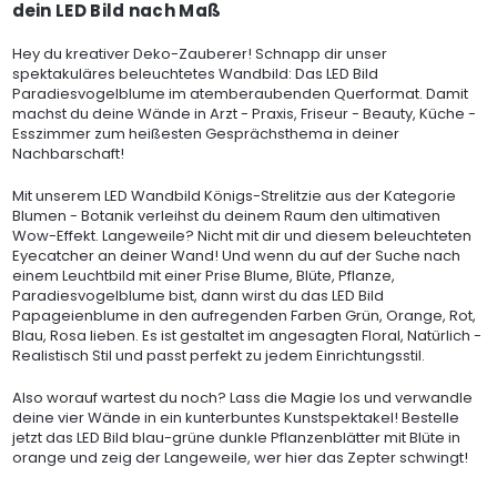
dein LED Bild nach Maß
Hey du kreativer Deko-Zauberer! Schnapp dir unser
spektakuläres beleuchtetes Wandbild: Das LED Bild
Paradiesvogelblume im atemberaubenden Querformat. Damit
machst du deine Wände in Arzt - Praxis, Friseur - Beauty, Küche -
Esszimmer zum heißesten Gesprächsthema in deiner
Nachbarschaft!
Mit unserem LED Wandbild Königs-Strelitzie aus der Kategorie
Blumen - Botanik verleihst du deinem Raum den ultimativen
Wow-Effekt. Langeweile? Nicht mit dir und diesem beleuchteten
Eyecatcher an deiner Wand! Und wenn du auf der Suche nach
einem Leuchtbild mit einer Prise Blume, Blüte, Pflanze,
Paradiesvogelblume bist, dann wirst du das LED Bild
Papageienblume in den aufregenden Farben Grün, Orange, Rot,
Blau, Rosa lieben. Es ist gestaltet im angesagten Floral, Natürlich -
Realistisch Stil und passt perfekt zu jedem Einrichtungsstil.
Also worauf wartest du noch? Lass die Magie los und verwandle
deine vier Wände in ein kunterbuntes Kunstspektakel! Bestelle
jetzt das LED Bild blau-grüne dunkle Pflanzenblätter mit Blüte in
orange und zeig der Langeweile, wer hier das Zepter schwingt!