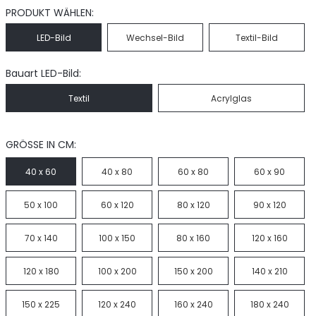
PRODUKT WÄHLEN:
LED-Bild
Wechsel-Bild
Textil-Bild
Bauart LED-Bild:
Textil
Acrylglas
GRÖSSE IN CM:
40 x 60
40 x 80
60 x 80
60 x 90
50 x 100
60 x 120
80 x 120
90 x 120
70 x 140
100 x 150
80 x 160
120 x 160
120 x 180
100 x 200
150 x 200
140 x 210
150 x 225
120 x 240
160 x 240
180 x 240