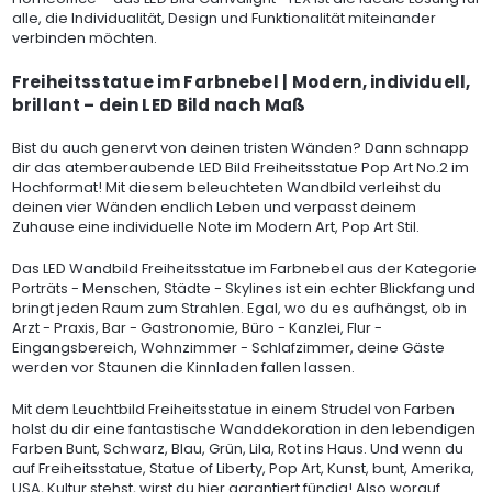
alle, die Individualität, Design und Funktionalität miteinander
verbinden möchten.
Freiheitsstatue im Farbnebel | Modern, individuell,
brillant – dein LED Bild nach Maß
Bist du auch genervt von deinen tristen Wänden? Dann schnapp
dir das atemberaubende LED Bild Freiheitsstatue Pop Art No.2 im
Hochformat! Mit diesem beleuchteten Wandbild verleihst du
deinen vier Wänden endlich Leben und verpasst deinem
Zuhause eine individuelle Note im Modern Art, Pop Art Stil.
Das LED Wandbild Freiheitsstatue im Farbnebel aus der Kategorie
Porträts - Menschen, Städte - Skylines ist ein echter Blickfang und
bringt jeden Raum zum Strahlen. Egal, wo du es aufhängst, ob in
Arzt - Praxis, Bar - Gastronomie, Büro - Kanzlei, Flur -
Eingangsbereich, Wohnzimmer - Schlafzimmer, deine Gäste
werden vor Staunen die Kinnladen fallen lassen.
Mit dem Leuchtbild Freiheitsstatue in einem Strudel von Farben
holst du dir eine fantastische Wanddekoration in den lebendigen
Farben Bunt, Schwarz, Blau, Grün, Lila, Rot ins Haus. Und wenn du
auf Freiheitsstatue, Statue of Liberty, Pop Art, Kunst, bunt, Amerika,
USA, Kultur stehst, wirst du hier garantiert fündig! Also worauf