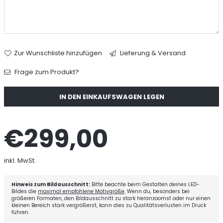
Zur Wunschliste hinzufügen
Lieferung & Versand
Frage zum Produkt?
Menge
IN DEN EINKAUFSWAGEN LEGEN
€299,00
Normaler
Preis
inkl. MwSt.
Hinweis zum Bildausschnitt:
Bitte beachte beim Gestalten deines LED-
Bildes die
maximal empfohlene Motivgröße
. Wenn du, besonders bei
größeren Formaten, den Bildausschnitt zu stark heranzoomst oder nur einen
kleinen Bereich stark vergrößerst, kann dies zu Qualitätsverlusten im Druck
führen.