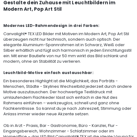
Gestalte dein Zuhause mit Leuchtbildern im
Modern Art, Pop Art Stil
Modernes LED-Rahmendesign in drei Farben:
Canvalight® TEX LED Bilder mit Motiven im Modern Art, Pop Art Stil
überzeugen nicht nur technisch, sondern auch optisch. Der
elegante Aluminium-Spannrahmen ist in Schwarz, Weiß oder
Silber erhältlich und fügt sich harmonisch in jeden Einrichtungsstil
ein. Mit einer Bautiefe von nur 50 mm wirkt das Bild schlank und
modern, ohne an Stabilität zu verlieren.
Leuchtbild-Motive einfach austauschbar:
Ein besonderes Highlight ist die Möglichkeit, das Porträts -
Menschen, Städte - Skylines Wechselbild jederzeit durch andere
Motive auszutauschen. Der hochwertige Textildruck mit
umlaufendem Flachkeder lässt sich einfach in die Nut des
Rahmens einführen – werkzeuglos, schnell und ganz ohne
Fachkenntnisse. So kannst du je nach Jahreszeit, Stimmung oder
Anlass immer wieder neue Akzente setzen.
Ob in Arzt - Praxis, Bar - Gastronomie, Büro - Kanzlei, Flur -
Eingangsbereich, Wohnzimmer - Schlafzimmer oder im
Homeoffice – das LED Bild Canvalight® TEX ist die ideale Lösung für