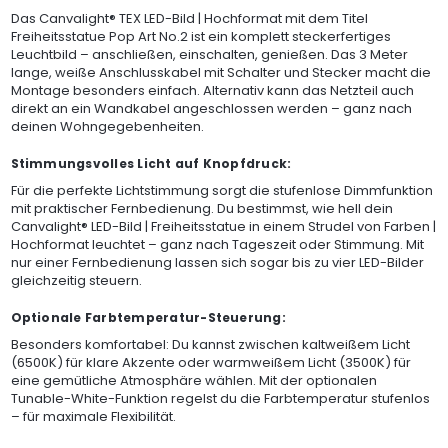
Das Canvalight® TEX LED-Bild | Hochformat mit dem Titel
Freiheitsstatue Pop Art No.2 ist ein komplett steckerfertiges
Leuchtbild – anschließen, einschalten, genießen. Das 3 Meter
lange, weiße Anschlusskabel mit Schalter und Stecker macht die
Montage besonders einfach. Alternativ kann das Netzteil auch
direkt an ein Wandkabel angeschlossen werden – ganz nach
deinen Wohngegebenheiten.
Stimmungsvolles Licht auf Knopfdruck:
Für die perfekte Lichtstimmung sorgt die stufenlose Dimmfunktion
mit praktischer Fernbedienung. Du bestimmst, wie hell dein
Canvalight® LED-Bild | Freiheitsstatue in einem Strudel von Farben |
Hochformat leuchtet – ganz nach Tageszeit oder Stimmung. Mit
nur einer Fernbedienung lassen sich sogar bis zu vier LED-Bilder
gleichzeitig steuern.
Optionale Farbtemperatur-Steuerung:
Besonders komfortabel: Du kannst zwischen kaltweißem Licht
(6500K) für klare Akzente oder warmweißem Licht (3500K) für
eine gemütliche Atmosphäre wählen. Mit der optionalen
Tunable-White-Funktion regelst du die Farbtemperatur stufenlos
– für maximale Flexibilität.