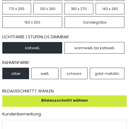
170 x 255
130 x 260
180 x 270
140 x 280
150 x 300
Sondergröße
LICHTFARBE | STUFENLOS DIMMBAR:
kaltweiß
warmweiß bis kaltweiß
RAHMENFARBE:
silber
weiß
schwarz
gold-metallic
BILDAUSSCHNITTT WÄHLEN:
Bildausschnitt wählen
Kundenbemerkung: