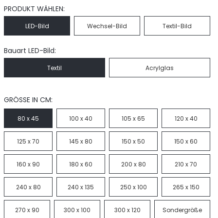
PRODUKT WÄHLEN:
LED-Bild
Wechsel-Bild
Textil-Bild
Bauart LED-Bild:
Textil
Acrylglas
GRÖSSE IN CM:
80 x 45
100 x 40
105 x 65
120 x 40
125 x 70
145 x 80
150 x 50
150 x 60
160 x 90
180 x 60
200 x 80
210 x 70
240 x 80
240 x 135
250 x 100
265 x 150
270 x 90
300 x 100
300 x 120
Sondergröße