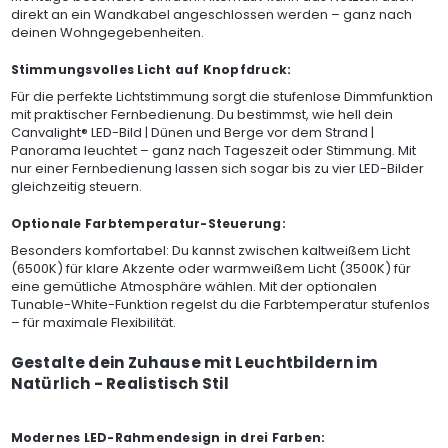
direkt an ein Wandkabel angeschlossen werden – ganz nach
deinen Wohngegebenheiten.
Stimmungsvolles Licht auf Knopfdruck:
Für die perfekte Lichtstimmung sorgt die stufenlose Dimmfunktion
mit praktischer Fernbedienung. Du bestimmst, wie hell dein
Canvalight® LED-Bild | Dünen und Berge vor dem Strand |
Panorama leuchtet – ganz nach Tageszeit oder Stimmung. Mit
nur einer Fernbedienung lassen sich sogar bis zu vier LED-Bilder
gleichzeitig steuern.
Optionale Farbtemperatur-Steuerung:
Besonders komfortabel: Du kannst zwischen kaltweißem Licht
(6500K) für klare Akzente oder warmweißem Licht (3500K) für
eine gemütliche Atmosphäre wählen. Mit der optionalen
Tunable-White-Funktion regelst du die Farbtemperatur stufenlos
– für maximale Flexibilität.
Gestalte dein Zuhause mit Leuchtbildern im
Natürlich - Realistisch Stil
Modernes LED-Rahmendesign in drei Farben: