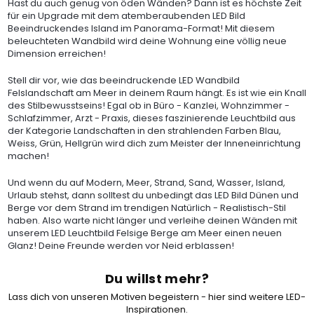
Hast du auch genug von öden Wänden? Dann ist es höchste Zeit
für ein Upgrade mit dem atemberaubenden LED Bild
Beeindruckendes Island im Panorama-Format! Mit diesem
beleuchteten Wandbild wird deine Wohnung eine völlig neue
Dimension erreichen!
Stell dir vor, wie das beeindruckende LED Wandbild
Felslandschaft am Meer in deinem Raum hängt. Es ist wie ein Knall
des Stilbewusstseins! Egal ob in Büro - Kanzlei, Wohnzimmer -
Schlafzimmer, Arzt - Praxis, dieses faszinierende Leuchtbild aus
der Kategorie Landschaften in den strahlenden Farben Blau,
Weiss, Grün, Hellgrün wird dich zum Meister der Inneneinrichtung
machen!
Und wenn du auf Modern, Meer, Strand, Sand, Wasser, Island,
Urlaub stehst, dann solltest du unbedingt das LED Bild Dünen und
Berge vor dem Strand im trendigen Natürlich - Realistisch-Stil
haben. Also warte nicht länger und verleihe deinen Wänden mit
unserem LED Leuchtbild Felsige Berge am Meer einen neuen
Glanz! Deine Freunde werden vor Neid erblassen!
Du willst mehr?
Lass dich von unseren Motiven begeistern - hier sind weitere LED-
Inspirationen.