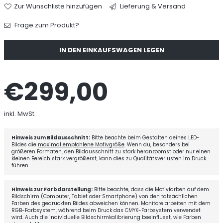
Zur Wunschliste hinzufügen
Lieferung & Versand
Frage zum Produkt?
Menge
IN DEN EINKAUFSWAGEN LEGEN
€299,00
Normaler
Preis
inkl. MwSt.
Hinweis zum Bildausschnitt:
Bitte beachte beim Gestalten deines LED-
Bildes die
maximal empfohlene Motivgröße
. Wenn du, besonders bei
größeren Formaten, den Bildausschnitt zu stark heranzoomst oder nur einen
kleinen Bereich stark vergrößerst, kann dies zu Qualitätsverlusten im Druck
führen.
Hinweis zur Farbdarstellung:
Bitte beachte, dass die Motivfarben auf dem
Bildschirm (Computer, Tablet oder Smartphone) von den tatsächlichen
Farben des gedruckten Bildes abweichen können. Monitore arbeiten mit dem
RGB-Farbsystem, während beim Druck das CMYK-Farbsystem verwendet
wird. Auch die individuelle Bildschirmkalibrierung beeinflusst, wie Farben