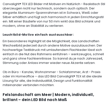
Canvalight® TEX LED Bilder mit Motiven im Natürlich - Realistisch Stil
überzeugen nicht nur technisch, sondern auch optisch. Der
elegante Aluminium-Spannrahmen ist in Schwarz, Weiß oder
Silber erhältlich und fügt sich harmonisch in jeden Einrichtungsstil
ein. Mit einer Bautiefe von nur 50 mm wirkt das Bild schlank und
modern, ohne an Stabilität zu verlieren.
Leuchtbild-Motive einfach austauschbar:
Ein besonderes Highlight ist die Möglichkeit, das Landschaften
Wechselbild jederzeit durch andere Motive auszutauschen. Der
hochwertige Textildruck mit umlaufendem Flachkeder lässt sich
einfach in die Nut des Rahmens einführen – werkzeuglos, schnell
und ganz ohne Fachkenntnisse. So kannst du je nach Jahreszeit,
Stimmung oder Anlass immer wieder neue Akzente setzen.
Ob in Büro - Kanzlei, Wohnzimmer - Schlafzimmer, Arzt - Praxis
oder im Homeoffice – das LED Bild Canvalight® TEX ist die ideale
Lösung für alle, die Individualität, Design und Funktionalität
miteinander verbinden möchten.
Felslandschaft am Meer | Modern, individuell,
brillant – dein LED Bild nach Maß