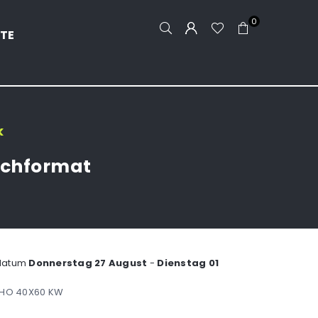
0
TE
k
Hochformat
ddatum
Donnerstag 27 August
-
Dienstag 01
 HO 40X60 KW