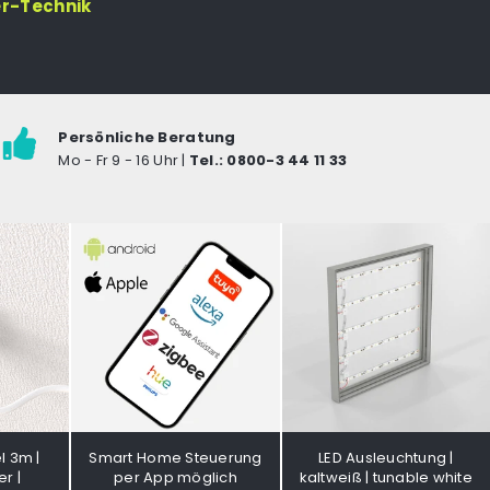
er-Technik
Persönliche Beratung
Mo - Fr 9 - 16 Uhr |
Tel.: 0800-3 44 11 33
l 3m |
Smart Home Steuerung
LED Ausleuchtung |
r |
per App möglich
kaltweiß | tunable white