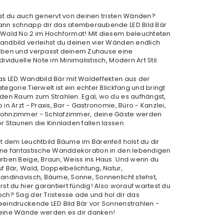
ist du auch genervt von deinen tristen Wänden?
ann schnapp dir das atemberaubende LED Bild Bär
 Wald No.2 im Hochformat! Mit diesem beleuchteten
andbild verleihst du deinen vier Wänden endlich
eben und verpasst deinem Zuhause eine
dividuelle Note im Minimalistisch, Modern Art Stil.
as LED Wandbild Bär mit Waldeffekten aus der
tegorie Tierwelt ist ein echter Blickfang und bringt
eden Raum zum Strahlen. Egal, wo du es aufhängst,
 in Arzt - Praxis, Bar - Gastronomie, Büro - Kanzlei,
ohnzimmer - Schlafzimmer, deine Gäste werden
or Staunen die Kinnladen fallen lassen.
it dem Leuchtbild Bäume im Bärenfell holst du dir
ine fantastische Wanddekoration in den lebendigen
arben Beige, Braun, Weiss ins Haus. Und wenn du
uf Bär, Wald, Doppelbelichtung, Natur,
kandinavisch, Bäume, Sonne, Sonnenlicht stehst,
rst du hier garantiert fündig! Also worauf wartest du
och? Sag der Tristesse ade und hol dir das
eeindruckende LED Bild Bär vor Sonnenstrahlen -
eine Wände werden es dir danken!