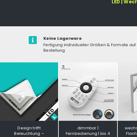
LED | Wec
Keine Lagerware
Fertigung individueller Größen & Formate auf
Bestellung
Design trifft
dimmbar |
wechs
Beleuchtung –
Fernbedienung | bis 4
Flac