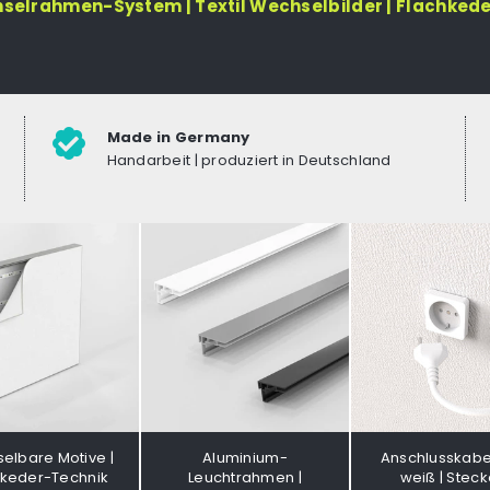
hselrahmen-System | Textil Wechselbilder | Flachked
Made in Germany
Handarbeit | produziert in Deutschland
elbare Motive |
Aluminium-
Anschlusskabe
hkeder-Technik
Leuchtrahmen |
weiß | Stecke