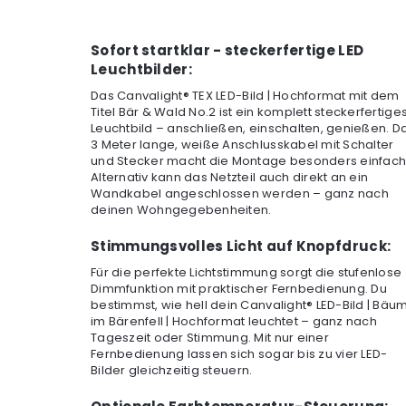
Sofort startklar - steckerfertige LED
Leuchtbilder:
Das Canvalight® TEX LED-Bild | Hochformat mit dem
Titel Bär & Wald No.2 ist ein komplett steckerfertige
Leuchtbild – anschließen, einschalten, genießen. D
3 Meter lange, weiße Anschlusskabel mit Schalter
und Stecker macht die Montage besonders einfach
Alternativ kann das Netzteil auch direkt an ein
Wandkabel angeschlossen werden – ganz nach
deinen Wohngegebenheiten.
Stimmungsvolles Licht auf Knopfdruck:
Für die perfekte Lichtstimmung sorgt die stufenlose
Dimmfunktion mit praktischer Fernbedienung. Du
bestimmst, wie hell dein Canvalight® LED-Bild | Bäu
im Bärenfell | Hochformat leuchtet – ganz nach
Tageszeit oder Stimmung. Mit nur einer
Fernbedienung lassen sich sogar bis zu vier LED-
Bilder gleichzeitig steuern.