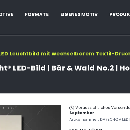
OTIVE
FORMATE
EIGENES MOTIV
PRODUK
LED Leuchtbild mit wechselbarem Textil-Druc
t® LED-Bild | Bär & Wald No.2 | 
Voraussichtliches Versan
September
Artikelnummer:
DA7EC4QV LED