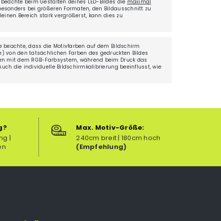
 beachte beim Gestalten deines LED-Bildes die
maximal
besonders bei größeren Formaten, den Bildausschnitt zu
einen Bereich stark vergrößerst, kann dies zu
.
e beachte, dass die Motivfarben auf dem Bildschirm
) von den tatsächlichen Farben des gedruckten Bildes
ten mit dem RGB-Farbsystem, während beim Druck das
ch die individuelle Bildschirmkalibrierung beeinflusst, wie
g?
Max. Motiv-Größe:
ng |
240cm breit | 180cm hoch
en
(Empfehlung)