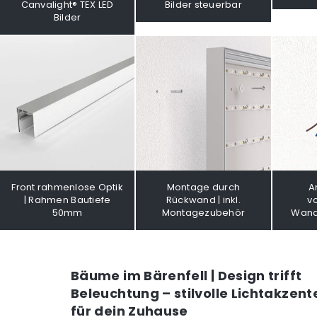
Canvalight® TEX LED
Bilder steuerbar
Bilder
Front rahmenlose Optik
Montage durch
A
| Rahmen Bautiefe
Rückwand | inkl.
v
50mm
Montagezubehör
Wand
Bäume im Bärenfell | Design trifft
Beleuchtung – stilvolle Lichtakzent
für dein Zuhause