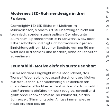
B
D
Modernes LED-Rahmendesign in drei
&
Farben:
W
L
Canvalight® TEX LED Bilder mit Motiven im
in
s
Minimalistisch, Modern Art Stil überzeugen nicht nur
as
technisch, sondern auch optisch. Der elegante
Aluminium-Spannrahmen ist in Schwarz, Weiß oder
D
.
Silber erhältlich und fügt sich harmonisch in jeden
Ka
Einrichtungsstil ein. Mit einer Bautiefe von nur 50 mm
j
wirkt das Bild schlank und modern, ohne an Stabilität
ob
zu verlieren.
W
v
Leuchtbild-Motive einfach austauschbar:
M
Ein besonderes Highlight ist die Möglichkeit, das
e
Tierwelt Wechselbild jederzeit durch andere Motive
F
me
auszutauschen. Der hochwertige Textildruck mit
a
umlaufendem Flachkeder lässt sich einfach in die Nut
s
des Rahmens einführen – werkzeuglos, schnell und
wi
ganz ohne Fachkenntnisse. So kannst du je nach
n
Jahreszeit, Stimmung oder Anlass immer wieder
b
neue Akzente setzen.
d