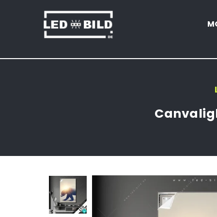
M
LED-
BILD.DE
Canvaligh