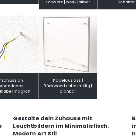
schwarz | weiß | silber
Schalter
nschluss an
Kabelauslass |
orhandenes
Rückwand unten mittig |
kabel möglich
planbar
Gestalte dein Zuhause mit
B
e
Leuchtbildern im Minimalistisch,
i
Modern Art Stil
n