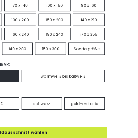
70 x 140
100 x 150
80 x 160
100 x 200
150 x 200
140 x 210
160 x 240
180 x 240
170 x 255
140 x 280
150 x 300
Sondergröße
MBAR:
warmweiß bis kaltweiß
iß
schwarz
gold-metallic
ildausschnitt wählen