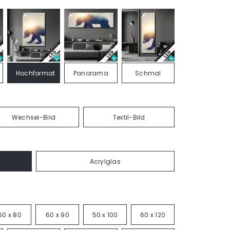
Hochformat
Panorama
Schmal
Wechsel-Bild
Textil-Bild
Acrylglas
60 x 80
60 x 90
50 x 100
60 x 120