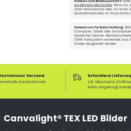
Hinweis zum Bildausschnitt:
Bitte
empfohlene Motivgröße
. Wenn du, 
stark heranzoomst oder nur einen kl
Qualitätsverlusten im Druck führen
Hinweis zur Farbdarstellung:
Bitt
(Computer, Tablet oder Smartphone
abweichen können. Monitore arbei
CMYK-Farbsystem verwendet wird. Au
Farben dargestellt werden.
Kostenloser Versand
Schnellere Lieferun
innerhalb Deutschlands
z.B. Geschenk, Eröffnu
kann angefragt werd
Canvalight® TEX LED Bilder