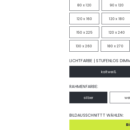
80 x 120
90 x 120
120 x 160
120 x 180
150 x 225
120 x 240
130 x 260
180 x 270
LICHTFARBE | STUFENLOS DIM
kaltweiß
RAHMENFARBE:
silber
we
BILDAUSSCHNITTT WÄHLEN:
B