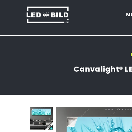
M
LED-
BILD.DE
Canvalight® L