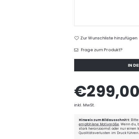
Zur Wunschliste hinzufügen
Frage zum Produkt?
Menge
IN D
€299,0
Normaler
Preis
inkl. MwSt.
Hinweis zum Bildausschnitt:
Bitte
empfohlene Motivgröße
. Wenn du, 
stark heranzoomst oder nur einen kl
Qualitätsverlusten im Druck führen