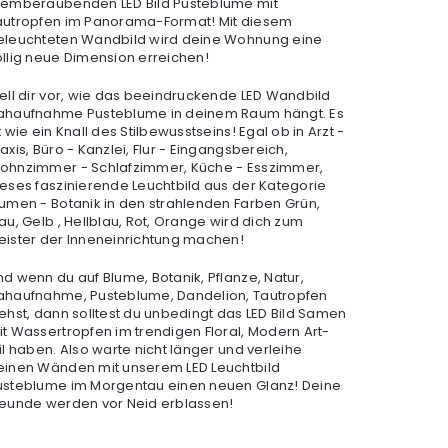
temberaubenden LED Bild Pusteblume mit
autropfen im Panorama-Format! Mit diesem
eleuchteten Wandbild wird deine Wohnung eine
öllig neue Dimension erreichen!
tell dir vor, wie das beeindruckende LED Wandbild
ahaufnahme Pusteblume in deinem Raum hängt. Es
t wie ein Knall des Stilbewusstseins! Egal ob in Arzt -
axis, Büro - Kanzlei, Flur - Eingangsbereich,
ohnzimmer - Schlafzimmer, Küche - Esszimmer,
ieses faszinierende Leuchtbild aus der Kategorie
lumen - Botanik in den strahlenden Farben Grün,
au, Gelb , Hellblau, Rot, Orange wird dich zum
eister der Inneneinrichtung machen!
nd wenn du auf Blume, Botanik, Pflanze, Natur,
ahaufnahme, Pusteblume, Dandelion, Tautropfen
tehst, dann solltest du unbedingt das LED Bild Samen
it Wassertropfen im trendigen Floral, Modern Art-
il haben. Also warte nicht länger und verleihe
einen Wänden mit unserem LED Leuchtbild
usteblume im Morgentau einen neuen Glanz! Deine
reunde werden vor Neid erblassen!