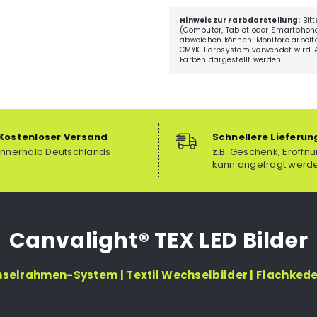
Hinweis zur Farbdarstellung:
Bitt
(Computer, Tablet oder Smartphone
abweichen können. Monitore arbei
CMYK-Farbsystem verwendet wird. Au
Farben dargestellt werden.
Kostenloser Versand
Schnellere Lieferun
innerhalb Deutschlands
z.B. Geschenk, Eröffnu
kann angefragt werd
Canvalight® TEX LED Bilder
hselrahmen-System | Textil Wechselbilder | Flachked