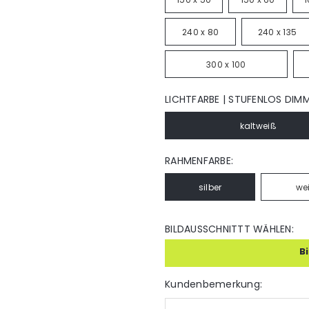
240 x 80
240 x 135
300 x 100
LICHTFARBE | STUFENLOS DIM
kaltweiß
RAHMENFARBE:
silber
we
BILDAUSSCHNITTT WÄHLEN:
B
Kundenbemerkung: