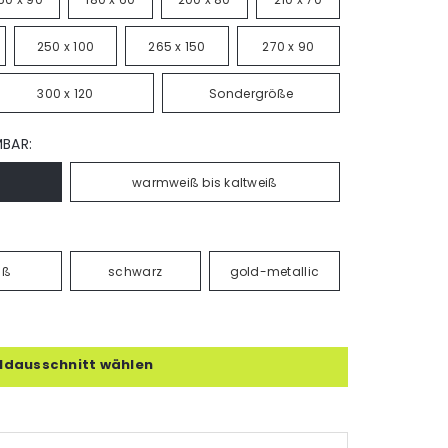
250 x 100
265 x 150
270 x 90
300 x 120
Sondergröße
MBAR:
warmweiß bis kaltweiß
iß
schwarz
gold-metallic
ildausschnitt wählen