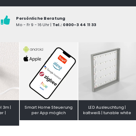
Persönliche Beratung
Mo - Fr 9 - 16 Uhr |
Tel.: 0800-3 44 11 33
l 3m |
Smart Home Steuerung
LED Ausleuchtung |
r |
per App möglich
kaltweiß | tunable white