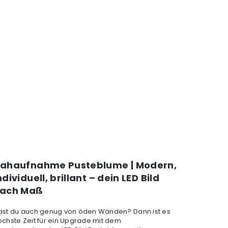
ahaufnahme Pusteblume | Modern,
ndividuell, brillant – dein LED Bild
ach Maß
ast du auch genug von öden Wänden? Dann ist es
öchste Zeit für ein Upgrade mit dem