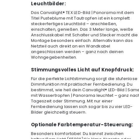
Leuchtbilder:
Das Canvalight® TEX LED-Bild | Panorama mit dem
Titel Pusteblume mit Tautropfen ist ein komplett
steckerfertiges Leuchtbild – anschließen,
einschalten, genießen. Das 3 Meter lange, weiße
Anschlusskabel mit Schalter und Stecker macht die
Montage besonders einfach. Alternativ kann das
Netzteil auch direkt an ein Wandkabel
angeschlossen werden – ganz nach deinen
Wohngegebenheiten.
Stimmungsvolles Licht auf Knopfdruck:
Für die perfekte Lichtstimmung sorgt die stufenlose
Dimmfunktion mit praktischer Fernbedienung. Du
bestimmst, wie hell dein Canvalight® LED-Bild | Sam
mit Wassertropfen | Panorama leuchtet – ganz nac
Tageszeit oder Stimmung. Mit nur einer
Fernbedienung lassen sich sogar bis zu vier LED-
Bilder gleichzeitig steuern.
Optionale Farbtemperatur-Steuerung:
Besonders komfortabel: Du kannst zwischen