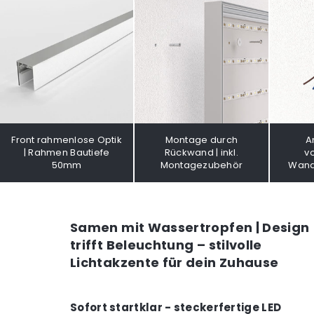
Front rahmenlose Optik
Montage durch
A
| Rahmen Bautiefe
Rückwand | inkl.
v
50mm
Montagezubehör
Wand
Samen mit Wassertropfen | Design
trifft Beleuchtung – stilvolle
Lichtakzente für dein Zuhause
Sofort startklar - steckerfertige LED