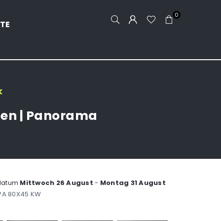
0
TE
k
fen | Panorama
ddatum
Mittwoch 26 August
-
Montag 31 August
PA 80X45 KW