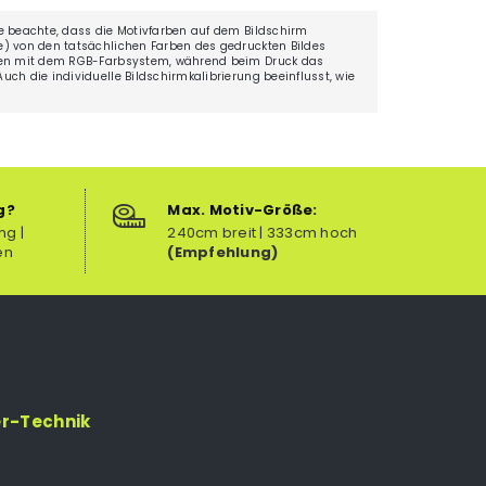
e beachte, dass die Motivfarben auf dem Bildschirm
) von den tatsächlichen Farben des gedruckten Bildes
ten mit dem RGB-Farbsystem, während beim Druck das
ch die individuelle Bildschirmkalibrierung beeinflusst, wie
g?
Max. Motiv-Größe:
ng |
240cm breit | 333cm hoch
en
(Empfehlung)
er-Technik