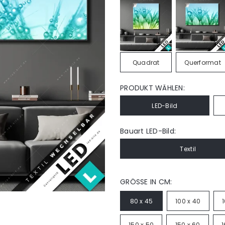
Quadrat
Querformat
PRODUKT WÄHLEN:
LED-Bild
Bauart LED-Bild:
Textil
GRÖSSE IN CM:
80 x 45
100 x 40
150 x 50
150 x 60
1