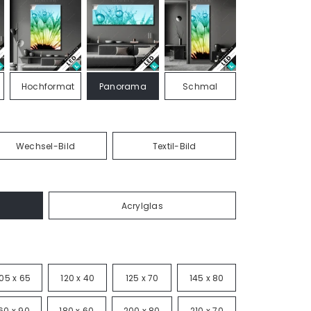
Hochformat
Panorama
Schmal
Wechsel-Bild
Textil-Bild
Acrylglas
105 x 65
120 x 40
125 x 70
145 x 80
60 x 90
180 x 60
200 x 80
210 x 70