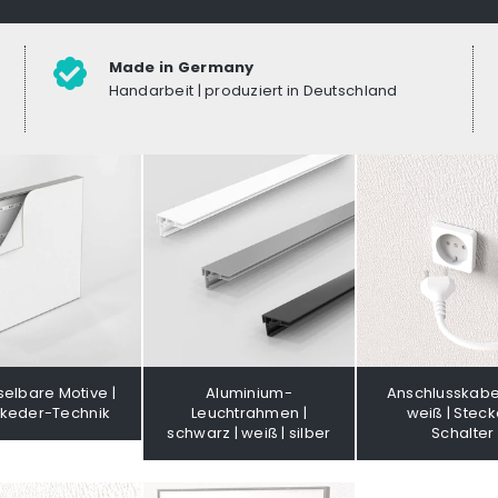
Made in Germany
Handarbeit | produziert in Deutschland
elbare Motive |
Aluminium-
Anschlusskabe
hkeder-Technik
Leuchtrahmen |
weiß | Stecke
schwarz | weiß | silber
Schalter