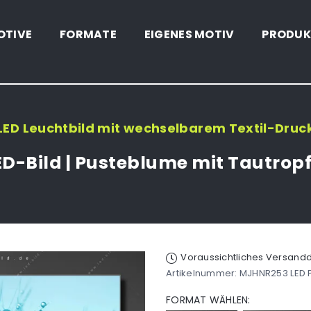
OTIVE
FORMATE
EIGENES MOTIV
PRODUK
LED Leuchtbild mit wechselbarem Textil-Druc
ED-Bild | Pusteblume mit Tautrop
Voraussichtliches Versan
Artikelnummer:
MJHNR253 LED 
FORMAT WÄHLEN: