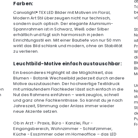
a
Farben:
T
b
Canvalight® TEX LED Bilder mit Motiven im Floral,
v
Modern Art Stil überzeugen nicht nur technisch,
sondern auch optisch. Der elegante Aluminium-
Spannrahmen ist in Schwarz, Weiß oder Silber
S
erhältlich und fügt sich harmonisch in jeden
N
Einrichtungsstil ein. Mit einer Bautiefe von nur 50 mm
is
wirkt das Bild schlank und modern, ohne an Stabilität
Pr
zu verlieren.
W
d
B
Leuchtbild-Motive einfach austauschbar:
Bl
Ein besonderes Highlight ist die Möglichkeit, das
M
Blumen - Botanik Wechselbild jederzeit durch andere
Motive auszutauschen. Der hochwertige Textildruck
U
en
mit umlaufendem Flachkeder lässt sich einfach in die
N
h
Nut des Rahmens einführen – werkzeuglos, schnell
s
und ganz ohne Fachkenntnisse. So kannst du je nach
m
Jahreszeit, Stimmung oder Anlass immer wieder
St
neue Akzente setzen.
d
P
Ob in Arzt - Praxis, Büro - Kanzlei, Flur -
F
Eingangsbereich, Wohnzimmer - Schlafzimmer,
Küche - Esszimmer oder im Homeoffice – das LED