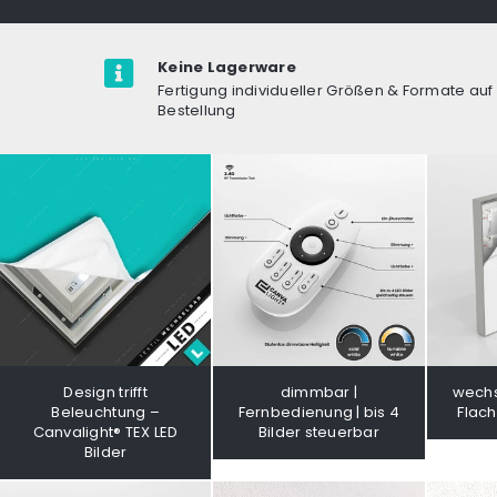
Keine Lagerware
Fertigung individueller Größen & Formate auf
Bestellung
Design trifft
dimmbar |
wechs
Beleuchtung –
Fernbedienung | bis 4
Flac
Canvalight® TEX LED
Bilder steuerbar
Bilder