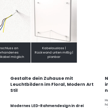
nschluss an
Kabelauslass |
orhandenes
Rückwand unten mittig |
kabel möglich
planbar
Gestalte dein Zuhause mit
N
Leuchtbildern im Floral, Modern Art
i
Stil
n
H
h
Modernes LED-Rahmendesign in drei