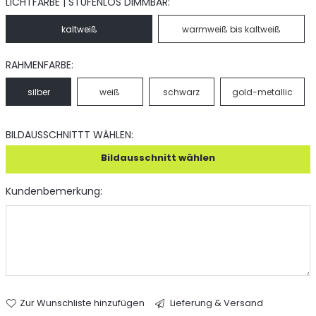
LICHTFARBE | STUFENLOS DIMMBAR:
kaltweiß
warmweiß bis kaltweiß
RAHMENFARBE:
silber
weiß
schwarz
gold-metallic
BILDAUSSCHNITTT WÄHLEN:
Bildausschnitt wählen
Kundenbemerkung:
Zur Wunschliste hinzufügen
Lieferung & Versand