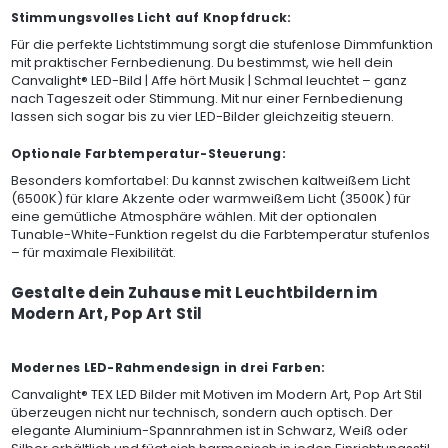
Stimmungsvolles Licht auf Knopfdruck:
Für die perfekte Lichtstimmung sorgt die stufenlose Dimmfunktion
mit praktischer Fernbedienung. Du bestimmst, wie hell dein
Canvalight® LED-Bild | Affe hört Musik | Schmal leuchtet – ganz
nach Tageszeit oder Stimmung. Mit nur einer Fernbedienung
lassen sich sogar bis zu vier LED-Bilder gleichzeitig steuern.
Optionale Farbtemperatur-Steuerung:
Besonders komfortabel: Du kannst zwischen kaltweißem Licht
(6500K) für klare Akzente oder warmweißem Licht (3500K) für
eine gemütliche Atmosphäre wählen. Mit der optionalen
Tunable-White-Funktion regelst du die Farbtemperatur stufenlos
– für maximale Flexibilität.
Gestalte dein Zuhause mit Leuchtbildern im
Modern Art, Pop Art Stil
Modernes LED-Rahmendesign in drei Farben:
Canvalight® TEX LED Bilder mit Motiven im Modern Art, Pop Art Stil
überzeugen nicht nur technisch, sondern auch optisch. Der
elegante Aluminium-Spannrahmen ist in Schwarz, Weiß oder