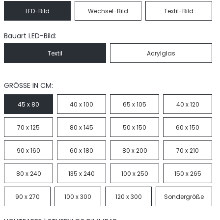
LED-Bild
Wechsel-Bild
Textil-Bild
Bauart LED-Bild:
Textil
Acrylglas
GRÖSSE IN CM:
45 x 80
40 x 100
65 x 105
40 x 120
70 x 125
80 x 145
50 x 150
60 x 150
90 x 160
60 x 180
80 x 200
70 x 210
80 x 240
135 x 240
100 x 250
150 x 265
90 x 270
100 x 300
120 x 300
Sondergröße