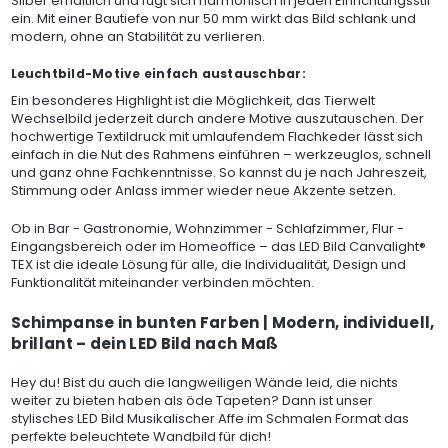
Silber erhältlich und fügt sich harmonisch in jeden Einrichtungsstil
ein. Mit einer Bautiefe von nur 50 mm wirkt das Bild schlank und
modern, ohne an Stabilität zu verlieren.
Leuchtbild-Motive einfach austauschbar:
Ein besonderes Highlight ist die Möglichkeit, das Tierwelt
Wechselbild jederzeit durch andere Motive auszutauschen. Der
hochwertige Textildruck mit umlaufendem Flachkeder lässt sich
einfach in die Nut des Rahmens einführen – werkzeuglos, schnell
und ganz ohne Fachkenntnisse. So kannst du je nach Jahreszeit,
Stimmung oder Anlass immer wieder neue Akzente setzen.
Ob in Bar - Gastronomie, Wohnzimmer - Schlafzimmer, Flur -
Eingangsbereich oder im Homeoffice – das LED Bild Canvalight®
TEX ist die ideale Lösung für alle, die Individualität, Design und
Funktionalität miteinander verbinden möchten.
Schimpanse in bunten Farben | Modern, individuell,
brillant – dein LED Bild nach Maß
Hey du! Bist du auch die langweiligen Wände leid, die nichts
weiter zu bieten haben als öde Tapeten? Dann ist unser
stylisches LED Bild Musikalischer Affe im Schmalen Format das
perfekte beleuchtete Wandbild für dich!