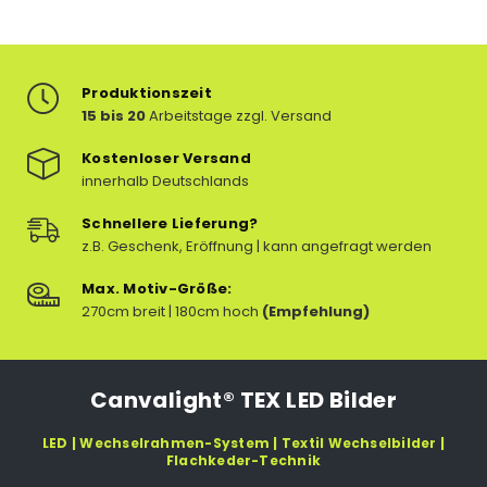
Produktionszeit
15 bis 20
Arbeitstage zzgl. Versand
Kostenloser Versand
innerhalb Deutschlands
Schnellere Lieferung?
z.B. Geschenk, Eröffnung | kann angefragt werden
Max. Motiv-Größe:
270cm breit | 180cm hoch
(Empfehlung)
Canvalight® TEX LED Bilder
LED | Wechselrahmen-System | Textil Wechselbilder |
Flachkeder-Technik