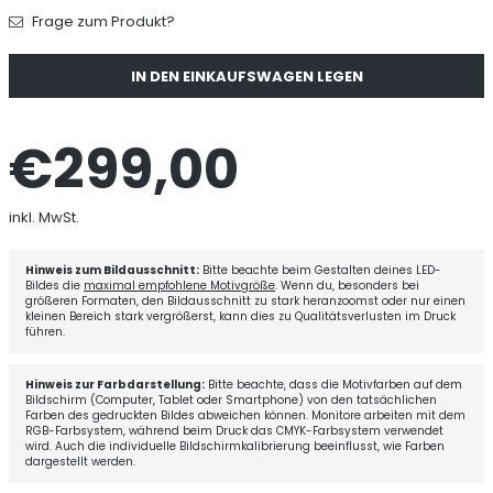
Frage zum Produkt?
Menge
IN DEN EINKAUFSWAGEN LEGEN
€299,00
Normaler
Preis
inkl. MwSt.
Hinweis zum Bildausschnitt:
Bitte beachte beim Gestalten deines LED-
Bildes die
maximal empfohlene Motivgröße
. Wenn du, besonders bei
größeren Formaten, den Bildausschnitt zu stark heranzoomst oder nur einen
kleinen Bereich stark vergrößerst, kann dies zu Qualitätsverlusten im Druck
führen.
Hinweis zur Farbdarstellung:
Bitte beachte, dass die Motivfarben auf dem
Bildschirm (Computer, Tablet oder Smartphone) von den tatsächlichen
Farben des gedruckten Bildes abweichen können. Monitore arbeiten mit dem
RGB-Farbsystem, während beim Druck das CMYK-Farbsystem verwendet
wird. Auch die individuelle Bildschirmkalibrierung beeinflusst, wie Farben
dargestellt werden.