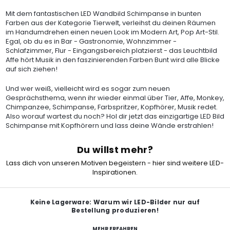
Mit dem fantastischen LED Wandbild Schimpanse in bunten
Farben aus der Kategorie Tierwelt, verleihst du deinen Räumen
im Handumdrehen einen neuen Look im Modern Art, Pop Art-Stil.
Egal, ob du es in Bar - Gastronomie, Wohnzimmer -
Schlafzimmer, Flur - Eingangsbereich platzierst - das Leuchtbild
Affe hört Musik in den faszinierenden Farben Bunt wird alle Blicke
auf sich ziehen!
Und wer weiß, vielleicht wird es sogar zum neuen
Gesprächsthema, wenn ihr wieder einmal über Tier, Affe, Monkey,
Chimpanzee, Schimpanse, Farbspritzer, Kopfhörer, Musik redet.
Also worauf wartest du noch? Hol dir jetzt das einzigartige LED Bild
Schimpanse mit Kopfhörern und lass deine Wände erstrahlen!
Du willst mehr?
Lass dich von unseren Motiven begeistern - hier sind weitere LED-
Inspirationen.
Keine Lagerware: Warum wir LED-Bilder nur auf
Bestellung produzieren!
MEHR ERFAHREN