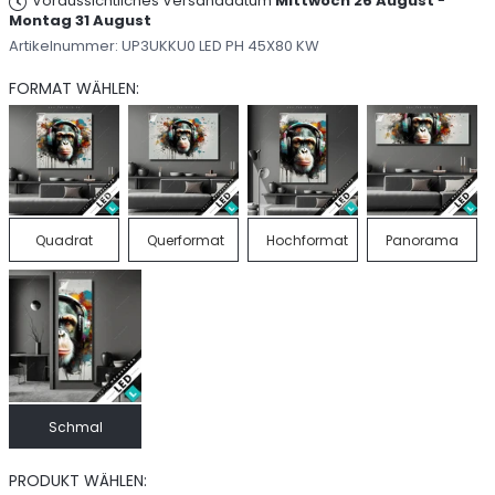
Voraussichtliches Versanddatum
Mittwoch 26 August
-
Montag 31 August
Artikelnummer:
UP3UKKU0 LED PH 45X80 KW
FORMAT WÄHLEN:
Quadrat
Querformat
Hochformat
Panorama
Schmal
PRODUKT WÄHLEN: