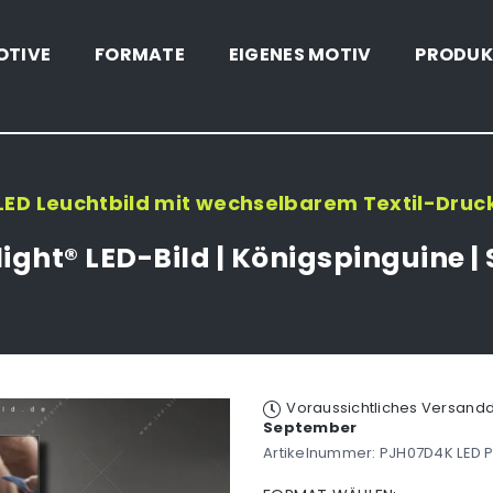
OTIVE
FORMATE
EIGENES MOTIV
PRODUK
LED Leuchtbild mit wechselbarem Textil-Druc
ight® LED-Bild | Königspinguine |
Voraussichtliches Versan
September
Artikelnummer:
PJH07D4K LED 