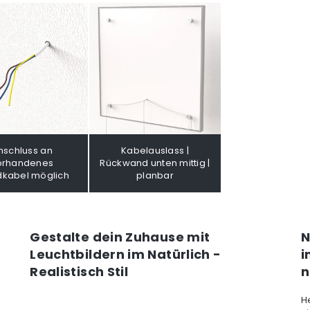
nschluss an
Kabelauslass |
orhandenes
Rückwand unten mittig |
kabel möglich
planbar
Gestalte dein Zuhause mit
N
Leuchtbildern im Natürlich -
i
Realistisch Stil
n
H