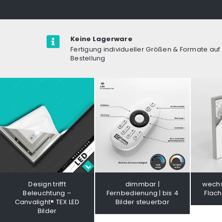
Keine Lagerware
Fertigung individueller Größen & Formate auf
Bestellung
Design trifft
dimmbar |
wechs
Beleuchtung –
Fernbedienung | bis 4
Flac
Canvalight® TEX LED
Bilder steuerbar
Bilder