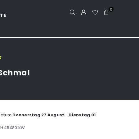
0
TE
k
 Schmal
ddatum
Donnerstag 27 August
-
Dienstag 01
PH 45X80 KW