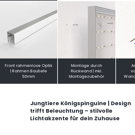
Front rahmenlose Optik
Montage durch
A
| Rahmen Bautiefe
Rückwand | inkl.
v
50mm
Montagezubehör
Wand
Jungtiere Königspinguine | Design
trifft Beleuchtung – stilvolle
Lichtakzente für dein Zuhause