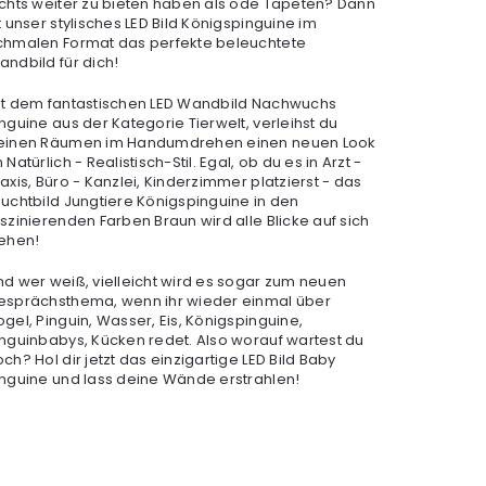
ichts weiter zu bieten haben als öde Tapeten? Dann
t unser stylisches LED Bild Königspinguine im
chmalen Format das perfekte beleuchtete
andbild für dich!
it dem fantastischen LED Wandbild Nachwuchs
nguine aus der Kategorie Tierwelt, verleihst du
einen Räumen im Handumdrehen einen neuen Look
 Natürlich - Realistisch-Stil. Egal, ob du es in Arzt -
axis, Büro - Kanzlei, Kinderzimmer platzierst - das
euchtbild Jungtiere Königspinguine in den
aszinierenden Farben Braun wird alle Blicke auf sich
iehen!
nd wer weiß, vielleicht wird es sogar zum neuen
esprächsthema, wenn ihr wieder einmal über
gel, Pinguin, Wasser, Eis, Königspinguine,
inguinbabys, Kücken redet. Also worauf wartest du
ch? Hol dir jetzt das einzigartige LED Bild Baby
inguine und lass deine Wände erstrahlen!