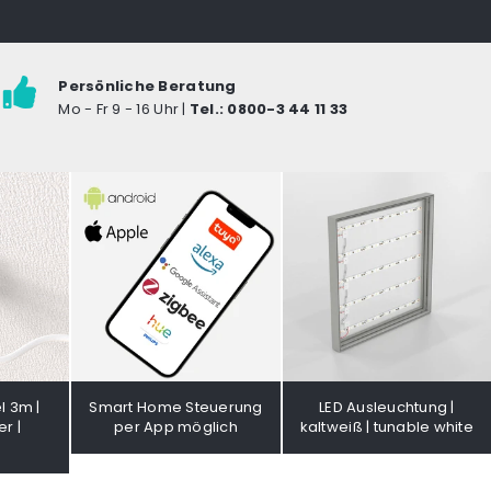
Persönliche Beratung
Mo - Fr 9 - 16 Uhr |
Tel.: 0800-3 44 11 33
l 3m |
Smart Home Steuerung
LED Ausleuchtung |
r |
per App möglich
kaltweiß | tunable white