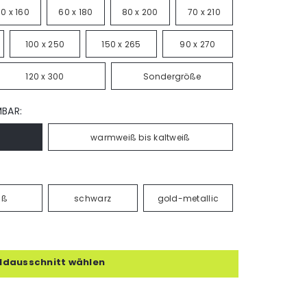
0 x 160
60 x 180
80 x 200
70 x 210
100 x 250
150 x 265
90 x 270
120 x 300
Sondergröße
MBAR:
warmweiß bis kaltweiß
iß
schwarz
gold-metallic
ildausschnitt wählen