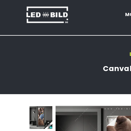
M
LED-
BILD.DE
Canval