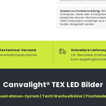
Hinweis zur Farbdarstellung:
Bitt
(Computer, Tablet oder Smartphone
abweichen können. Monitore arbei
CMYK-Farbsystem verwendet wird. Au
Farben dargestellt werden.
Kostenloser Versand
Schnellere Lieferun
innerhalb Deutschlands
z.B. Geschenk, Eröffnu
kann angefragt werd
Canvalight® TEX LED Bilder
hselrahmen-System | Textil Wechselbilder | Flachked