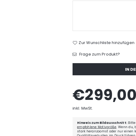
Zur Wunschliste hinzufügen
Frage zum Produkt?
Menge
IN D
€299,0
Normaler
Preis
inkl. MwSt.
Hinweis zum Bildausschnitt:
Bitte
empfohlene Motivgröße
. Wenn du, 
stark heranzoomst oder nur einen kl
Qualitätsverlusten im Druck führen