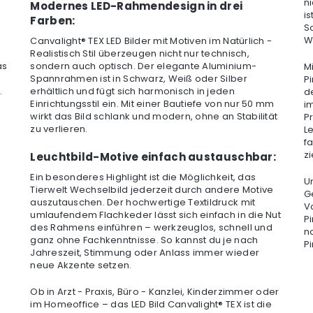
n
Modernes LED-Rahmendesign in drei
is
Farben:
S
W
Canvalight® TEX LED Bilder mit Motiven im Natürlich -
Realistisch Stil überzeugen nicht nur technisch,
as
sondern auch optisch. Der elegante Aluminium-
M
Spannrahmen ist in Schwarz, Weiß oder Silber
Pi
.
erhältlich und fügt sich harmonisch in jeden
d
Einrichtungsstil ein. Mit einer Bautiefe von nur 50 mm
im
wirkt das Bild schlank und modern, ohne an Stabilität
Pr
zu verlieren.
L
f
z
Leuchtbild-Motive einfach austauschbar:
Ein besonderes Highlight ist die Möglichkeit, das
U
Tierwelt Wechselbild jederzeit durch andere Motive
G
auszutauschen. Der hochwertige Textildruck mit
Vo
umlaufendem Flachkeder lässt sich einfach in die Nut
P
des Rahmens einführen – werkzeuglos, schnell und
no
ganz ohne Fachkenntnisse. So kannst du je nach
P
Jahreszeit, Stimmung oder Anlass immer wieder
neue Akzente setzen.
Ob in Arzt - Praxis, Büro - Kanzlei, Kinderzimmer oder
im Homeoffice – das LED Bild Canvalight® TEX ist die