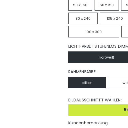
50 x 150
60 x 150
9
80 x 240
135 x 240
100 x 300
LICHTFARBE | STUFENLOS DIM
kaltweiß
RAHMENFARBE:
silber
we
BILDAUSSCHNITTT WÄHLEN:
B
Kundenbemerkung: