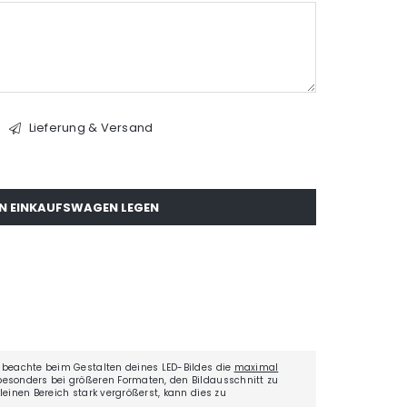
Lieferung & Versand
EN EINKAUFSWAGEN LEGEN
0
 beachte beim Gestalten deines LED-Bildes die
maximal
besonders bei größeren Formaten, den Bildausschnitt zu
einen Bereich stark vergrößerst, kann dies zu
.