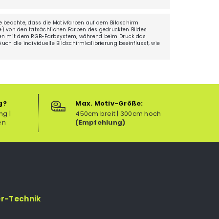
e beachte, dass die Motivfarben auf dem Bildschirm
) von den tatsächlichen Farben des gedruckten Bildes
ten mit dem RGB-Farbsystem, während beim Druck das
ch die individuelle Bildschirmkalibrierung beeinflusst, wie
g?
Max. Motiv-Größe:
ng |
450cm breit | 300cm hoch
en
(Empfehlung)
er-Technik