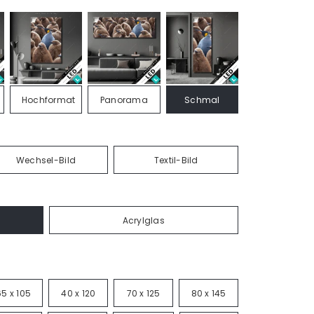
Hochformat
Panorama
Schmal
Wechsel-Bild
Textil-Bild
Acrylglas
65 x 105
40 x 120
70 x 125
80 x 145