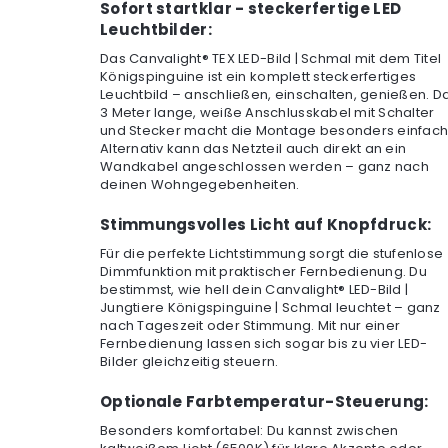
Sofort startklar - steckerfertige LED
Leuchtbilder:
Das Canvalight® TEX LED-Bild | Schmal mit dem Titel
Königspinguine ist ein komplett steckerfertiges
Leuchtbild – anschließen, einschalten, genießen. D
3 Meter lange, weiße Anschlusskabel mit Schalter
und Stecker macht die Montage besonders einfach
Alternativ kann das Netzteil auch direkt an ein
Wandkabel angeschlossen werden – ganz nach
deinen Wohngegebenheiten.
Stimmungsvolles Licht auf Knopfdruck:
Für die perfekte Lichtstimmung sorgt die stufenlose
Dimmfunktion mit praktischer Fernbedienung. Du
bestimmst, wie hell dein Canvalight® LED-Bild |
Jungtiere Königspinguine | Schmal leuchtet – ganz
nach Tageszeit oder Stimmung. Mit nur einer
Fernbedienung lassen sich sogar bis zu vier LED-
Bilder gleichzeitig steuern.
Optionale Farbtemperatur-Steuerung:
Besonders komfortabel: Du kannst zwischen